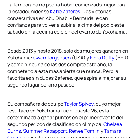
La temporada no podría haber comenzado mejor para
la estadounidense
Katie Zaferes
. Dos victorias
consecutivas en Abu Dhabi y Bermuda le dan
confianza para volver a subir a la cima del podio este
sábado en la décima edición del evento de Yokohama.
Desde 2013 y hasta 2018, solo dos mujeres ganaron en
Yokohama:
Gwen Jorgensen
(USA) y
Flora Duffy
(BER),
y como ninguna de las dos compite este año, la
competencia está más abierta que nunca. Pero la
favorita es sin dudas Zaferes, que aspira a mejorar su
segundo lugar del año pasado.
Su compañera de equipo
Taylor Spivey
, cuyo mejor
resultado en Yokohama fue el puesto 26, está
determinada a ganar puntos en el primer evento del
segundo período de clasificación olímpica.
Chelsea
Burns
,
Summer Rapapport
,
Renee Tomlin
y
Tamara
Gorman
completan el equipo americano que comité en