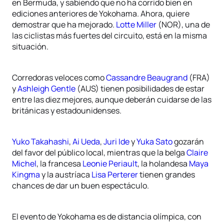
en Bermuda, y sabiendo que no ha corrido bien en
ediciones anteriores de Yokohama. Ahora, quiere
demostrar que ha mejorado.
Lotte Miller
(NOR), una de
las ciclistas más fuertes del circuito, está en la misma
situación.
Corredoras veloces como
Cassandre Beaugrand
(FRA)
y
Ashleigh Gentle
(AUS) tienen posibilidades de estar
entre las diez mejores, aunque deberán cuidarse de las
británicas y estadounidenses.
Yuko Takahashi
,
Ai Ueda
,
Juri Ide
y
Yuka Sato
gozarán
del favor del público local, mientras que la belga
Claire
Michel
, la francesa
Leonie Periault
, la holandesa
Maya
Kingma
y la austríaca
Lisa Perterer
tienen grandes
chances de dar un buen espectáculo.
El evento de Yokohama es de distancia olímpica, con