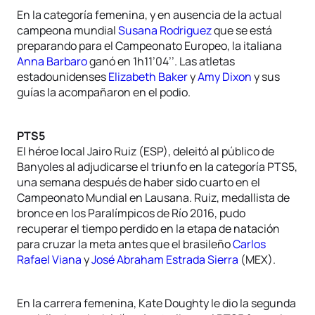
En la categoría femenina, y en ausencia de la actual
campeona mundial
Susana Rodriguez
que se está
preparando para el Campeonato Europeo, la italiana
Anna Barbaro
ganó en 1h11’04’’. Las atletas
estadounidenses
Elizabeth Baker
y
Amy Dixon
y sus
guías la acompañaron en el podio.
PTS5
El héroe local Jairo Ruiz (ESP), deleitó al público de
Banyoles al adjudicarse el triunfo en la categoría PTS5,
una semana después de haber sido cuarto en el
Campeonato Mundial en Lausana. Ruiz, medallista de
bronce en los Paralímpicos de Río 2016, pudo
recuperar el tiempo perdido en la etapa de natación
para cruzar la meta antes que el brasileño
Carlos
Rafael Viana
y
José Abraham Estrada Sierra
(MEX).
En la carrera femenina, Kate Doughty le dio la segunda