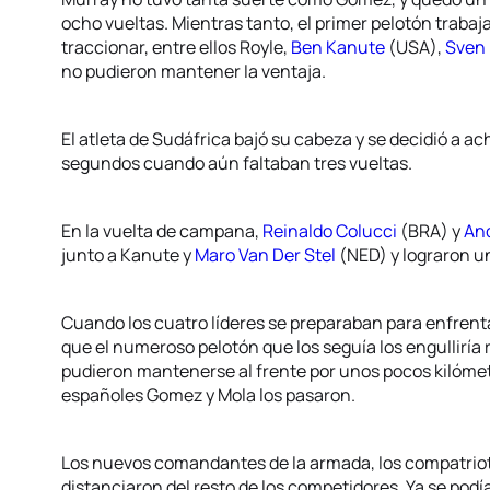
ocho vueltas. Mientras tanto, el primer pelotón trab
traccionar, entre ellos Royle,
Ben Kanute
(USA),
Sven 
no pudieron mantener la ventaja.
El atleta de Sudáfrica bajó su cabeza y se decidió a ac
segundos cuando aún faltaban tres vueltas.
En la vuelta de campana,
Reinaldo Colucci
(BRA) y
And
junto a Kanute y
Maro Van Der Stel
(NED) y lograron u
Cuando los cuatro líderes se preparaban para enfrenta
que el numeroso pelotón que los seguía los engulliría
pudieron mantenerse al frente por unos pocos kilómetr
españoles Gomez y Mola los pasaron.
Los nuevos comandantes de la armada, los compatriota
distanciaron del resto de los competidores. Ya se podí