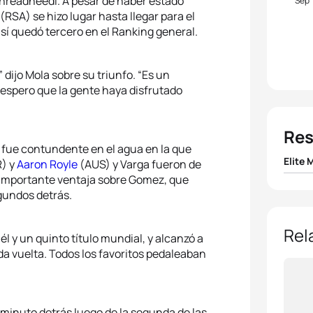
hreadneedl. A pesar de haber estado
Sep
(RSA) se hizo lugar hasta llegar para el
así quedó tercero en el Ranking general.
 dijo Mola sobre su triunfo. “Es un
 espero que la gente haya disfrutado
Res
fue contundente en el agua en la que
Elite 
) y
Aaron Royle
(AUS) y Varga fueron de
a importante ventaja sobre Gomez, que
1
Mario
gundos detrás.
2
Javi
Rel
l y un quinto título mundial, y alcanzó a
da vuelta. Todos los favoritos pedaleaban
3
Rich
4
Crisa
minuto detrás luego de la segunda de las