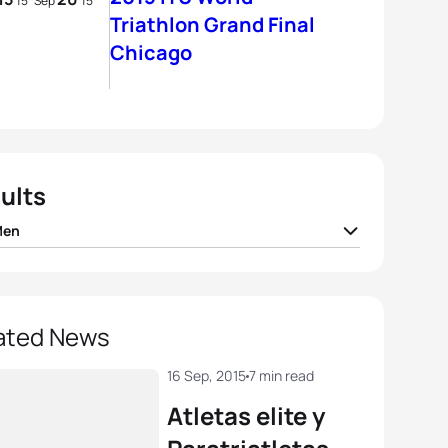
15
Sep
15
Triathlon Grand Final
Chicago
ults
Men
 Mola
ESP
01:44:53
er Gomez Noya
ESP
01:44:57
ated News
ard Murray
RSA
01:45:35
16 Sep, 2015
7 min read
Atletas elite y
nto Grajales Valencia
MEX
01:45:40