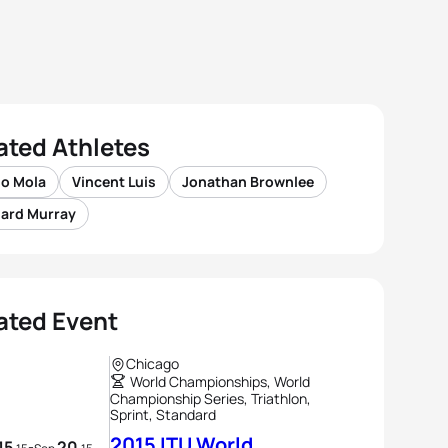
ated Athletes
io Mola
Vincent Luis
Jonathan Brownlee
hard Murray
ated Event
Chicago
World Championships, World
Championship Series, Triathlon,
Sprint, Standard
2015 ITU World
15
20
-