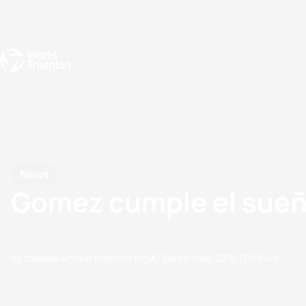
Events
Rankings
Athletes
The Sport
The best-performing triathletes of the season
World Triathlon Para Ran
Rankings sorted by Pa
News
Gomez cumple el sueño
by chelsea.white@triathlon.org
20 September, 2015
12:09 AM