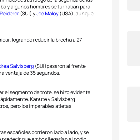
ajaba y algunos hombres se turnaban para
5
Vince
Reiderer
(SUI) y
Joe Maloy
(USA), aunque
hicar, logrando reducir la brecha a 27
rea Salvisberg
(SUI)pasaron al frente
na ventaja de 35 segundos.
r el segmento de trote, se hizo evidente
 rápidamente. Kanute y Salvisberg
os, pero los imparables atletas
s españoles corrieron lado a lado, y se
a predecir que ambos llegarían al podio,