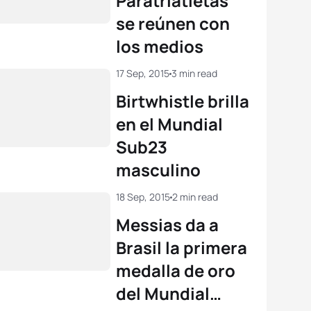
Paratriatletas
se reúnen con
nt Luis
FRA
01:45:44
los medios
View full results
17 Sep, 2015
3 min read
Birtwhistle brilla
en el Mundial
Sub23
masculino
18 Sep, 2015
2 min read
Messias da a
Brasil la primera
medalla de oro
del Mundial