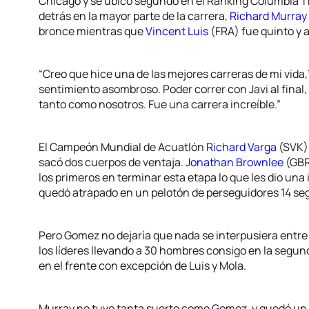
Chicago y se ubicó segundo en el Ranking Columbia T
detrás en la mayor parte de la carrera,
Richard Murray
bronce mientras que
Vincent Luis
(FRA) fue quinto y 
“Creo que hice una de las mejores carreras de mi vida,”
sentimiento asombroso. Poder correr con Javi al final,
tanto como nosotros. Fue una carrera increíble.”
El Campeón Mundial de Acuatlón
Richard Varga
(SVK) 
sacó dos cuerpos de ventaja.
Jonathan Brownlee
(GBR
los primeros en terminar esta etapa lo que les dio un
quedó atrapado en un pelotón de perseguidores 14 se
Pero Gomez no dejaría que nada se interpusiera entre é
los líderes llevando a 30 hombres consigo en la segun
en el frente con excepción de Luis y Mola.
Murray no tuvo tanta suerte como Gomez, y quedó un 