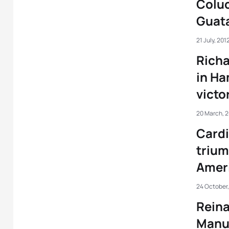
Coluc
Guat
21 July, 201
Richa
in H
victo
20 March, 
Cardi
trium
Amer
24 October,
Reina
Manue