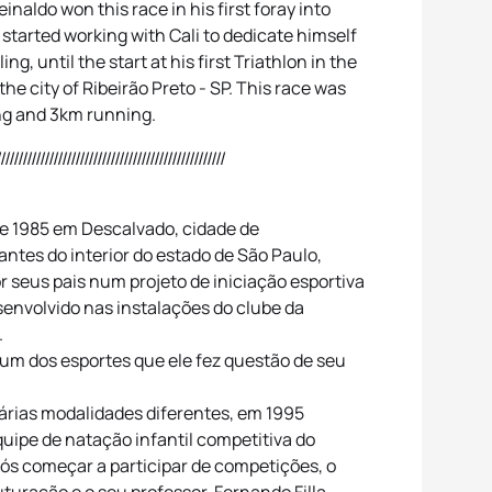
inaldo won this race in his first foray into
o started working with Cali to dedicate himself
ing, until the start at his first Triathlon in the
he city of Ribeirão Preto - SP. This race was
g and 3km running.
////////////////////////////////////////////////////
de 1985 em Descalvado, cidade de
ntes do interior do estado de São Paulo,
or seus pais num projeto de iniciação esportiva
envolvido nas instalações do clube da
.
 um dos esportes que ele fez questão de seu
árias modalidades diferentes, em 1995
quipe de natação infantil competitiva do
ós começar a participar de competições, o