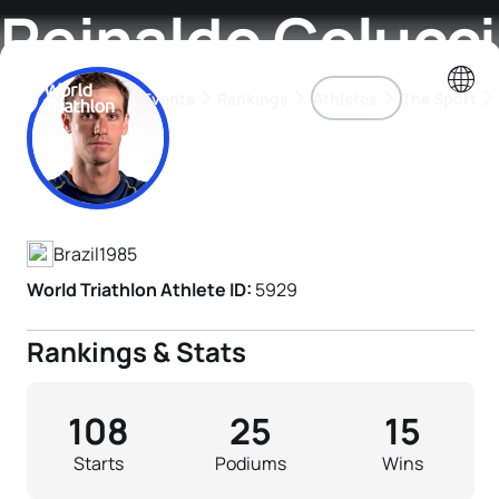
Reinaldo Colucci
Events
Rankings
Athletes
The Sport
Athlete's Profile
The best-performing triathletes of the season
World Triathlon Para Ran
Rankings sorted by Pa
Brazil
1985
World Triathlon Athlete ID:
5929
Rankings & Stats
108
25
15
Starts
Podiums
Wins