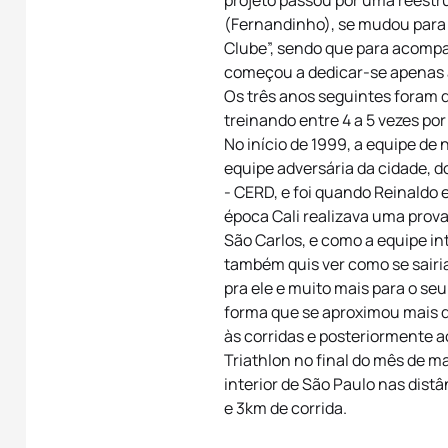
projeto passou por uma reestru
(Fernandinho), se mudou para
Clube”, sendo que para acomp
começou a dedicar-se apenas 
Os três anos seguintes foram 
treinando entre 4 a 5 vezes po
No início de 1999, a equipe de
equipe adversária da cidade, 
- CERD, e foi quando Reinaldo 
época Cali realizava uma prova
São Carlos, e como a equipe int
também quis ver como se sair
pra ele e muito mais para o seu
forma que se aproximou mais d
às corridas e posteriormente a
Triathlon no final do mês de m
interior de São Paulo nas dist
e 3km de corrida.