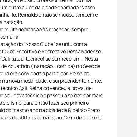
turação e o seu professor, Fernando Filla
 um outro clube da cidade chamado “Nosso
anhá-lo, Reinaldo então se mudou também e
à natação.
de muita dedicação às braçadas, sempre
r semana.
 natação do “Nosso Clube” se uniu com a
do Clube Esportivo e Recreativo Descalvadense
e Cali (atual técnico) se conheceram….Nesta
 de Aquathon ( natação + corrida) no Sesc de
eira era convidada a participar, Reinaldo
ia na nova modalidade, e surpreendentemente,
 técnico Cali, Reinaldo venceu a prova, de
e seu novo técnico e passou a se dedicar mais
o ciclismo, para então fazer seu primeiro
aio do mesmo ano na cidade de Ribeirão Preto
âncias de 300mts de natação, 12km de ciclismo