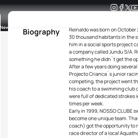
Development
News & Media
More
Reinaldo was born on October 2
Biography
30 thousand habitants in the st
kings
ra Triathlon Sport Classes
Rankings by Continental Federation
him in a social sports project c
a company called Jundu S/A. R
something he didn`t get the op
After a few years doing several 
Projecto Crianca`s junior raci
competing, the project went t
his coach to a swimming club c
were full of dedicated strokes 
times per week.
Early in 1999, NOSSO CLUBE swi
become one unique team. That w
coach) got the opportunity to m
race director of a local Aquat