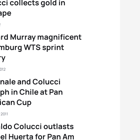
ci collects gold in
ape
2
rd Murray magnificent
amburg WTS sprint
ry
2012
nale and Colucci
ph in Chile at Pan
ican Cup
 2011
ldo Colucci outlasts
l Huerta for Pan Am