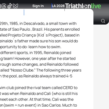
Sign In
LA 2028
9th, 1985, in Descalvado, a small town with
ate of Sao Paulo , Brazil. His parents enrolled
Archive of Ranking Data from previous years
alled Projeto Criança (Kid`s Project), based in
einaldo`s father made sure his son would do
portunity to do: learn how to swim.
different sports, in 1995, Reinaldo joined
ng team! However, one year after he started
hrough some changes, and Reinaldo followed
alled “Nosso Clube.” The following three years
in the pool, as Reinaldo always trained 4-5
m club joined the rival team called CERD to
as when Reinaldo and Cali (who is still his
eet each other. At that time, Cali was the
hon(swim + run event) in Sao Carlos. Much to