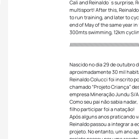
Cali and Reinaldo`s surprise, Re
multisport! After this, Reinald
to run training, and later to cycl
end of May of the same year in t
300mts swimming, 12km cyclin
///////////////////////////////////////////////////////
Nascido no dia 29 de outubro 
aproximadamente 30 mil habita
Reinaldo Colucci foi inscrito p
chamado “Projeto Criança” des
empresa Mineração Jundu S/A
Como seu pai não sabia nadar,
filho participar foi a natação!
Após alguns anos praticando v
Reinaldo passou a integrar a e
projeto. No entanto, um ano ap