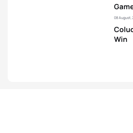
Games
08 August, 
Coluc
Win