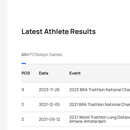
Latest Athlete Results
All
WTCS
Major Games
POS
Date
Event
9
2023-11-26
2023 BRA Triathlon National Ch
3
2021-12-05
2021 BRA Triathlon National Ch
2021 World Triathlon Long Dista
3
2021-09-12
Almere-Amsterdam