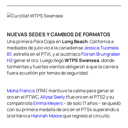
NUEVAS SEDES Y CAMBIOS DE FORMATOS
Una primera Para Copa en
Long Beach
, California a
mediados de julio vio a la canadiense
Jessica Tuomela
B1
, estrella en el PTVI, y al austríaco
Florian Brungraber
H2
ganar el oro. Luego llegó
WTPS Swansea
, donde
tormentas y fuertes vientos obligaron a que la carrera
fuera acuatlón por temas de seguridad.
Mona Francis
(FRA) mantuvo la calma para ganar el
oro en el PTWC,
Allysa Seely
tfue oro en el PTS2 y su
compatriota
Emma Meyers
– de solo 17 años – se quedó
con su primera medalla de oro en el PTS4 superando a
la británica
Hannah Moore
que regresó al circuito.