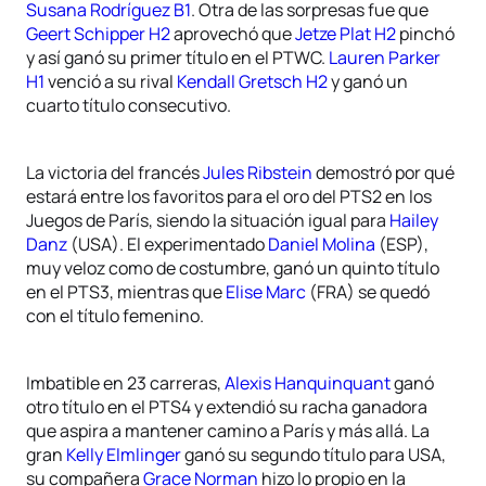
Susana Rodríguez B1
. Otra de las sorpresas fue que
Geert Schipper H2
aprovechó que
Jetze Plat H2
pinchó
y así ganó su primer título en el PTWC.
Lauren Parker
H1
venció a su rival
Kendall Gretsch H2
y ganó un
cuarto título consecutivo.
La victoria del francés
Jules Ribstein
demostró por qué
estará entre los favoritos para el oro del PTS2 en los
Juegos de París, siendo la situación igual para
Hailey
Danz
(USA). El experimentado
Daniel Molina
(ESP),
muy veloz como de costumbre, ganó un quinto título
en el PTS3, mientras que
Elise Marc
(FRA) se quedó
con el título femenino.
Imbatible en 23 carreras,
Alexis Hanquinquant
ganó
otro título en el PTS4 y extendió su racha ganadora
que aspira a mantener camino a París y más allá. La
gran
Kelly Elmlinger
ganó su segundo título para USA,
su compañera
Grace Norman
hizo lo propio en la