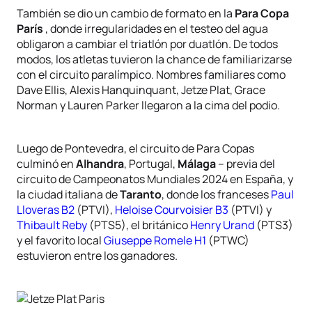
También se dio un cambio de formato en la
Para Copa
París
, donde irregularidades en el testeo del agua
obligaron a cambiar el triatlón por duatlón. De todos
modos, los atletas tuvieron la chance de familiarizarse
con el circuito paralímpico. Nombres familiares como
Dave Ellis, Alexis Hanquinquant, Jetze Plat, Grace
Norman y Lauren Parker llegaron a la cima del podio.
Luego de Pontevedra, el circuito de Para Copas
culminó en
Alhandra
, Portugal,
Málaga
– previa del
circuito de Campeonatos Mundiales 2024 en España, y
la ciudad italiana de
Taranto
, donde los franceses
Paul
Lloveras B2
(PTVI),
Heloise Courvoisier B3
(PTVI) y
Thibault Reby
(PTS5), el británico
Henry Urand
(PTS3)
y el favorito local
Giuseppe Romele H1
(PTWC)
estuvieron entre los ganadores.