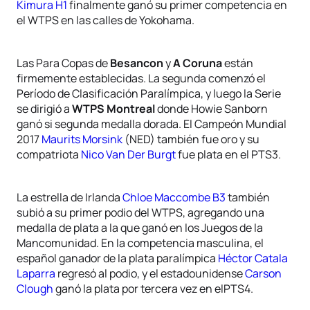
Kimura H1
finalmente ganó su primer competencia en
el WTPS en las calles de Yokohama.
Las Para Copas de
Besancon
y
A Coruna
están
firmemente establecidas. La segunda comenzó el
Período de Clasificación Paralímpica, y luego la Serie
se dirigió a
WTPS Montreal
donde Howie Sanborn
ganó si segunda medalla dorada. El Campeón Mundial
2017
Maurits Morsink
(NED) también fue oro y su
compatriota
Nico Van Der Burgt
fue plata en el PTS3.
La estrella de Irlanda
Chloe Maccombe B3
también
subió a su primer podio del WTPS, agregando una
medalla de plata a la que ganó en los Juegos de la
Mancomunidad. En la competencia masculina, el
español ganador de la plata paralímpica
Héctor Catala
Laparra
regresó al podio, y el estadounidense
Carson
Clough
ganó la plata por tercera vez en elPTS4.