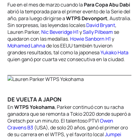
Fue en el mes de marzo cuando la
Para Copa Abu Dabi
abrió la temporada para el primer evento de la Serie del
año, para luego dirigirse a
WTPS Devonport
, Australia.
Sin sorpresas, las leyendas locales
David Bryant
,
Lauren Parker,
Nic Beveridge H1
y
Sally Pilbeam
se
quedaron con las medallas.
Howie Sanborn H1
y
Mohamed Lahna
de los EEUU también tuvieron
grandes resultados, tal como la japonesa
Yukako Hata
quien ganó por cuarta vez consecutiva en la ciudad.
DE VUELTA A JAPON
En
WTPS Yokohama
, Parker continuó con su racha
ganadora que se remonta a Tokio 2020 donde superó a
Gretsch por un minuto. El talentoso PTVI
Owen
Cravens B3
(USA), de solo 20 años, ganó el primer oro
de su carrera en el WTPS, y el favorito local
Jumpei