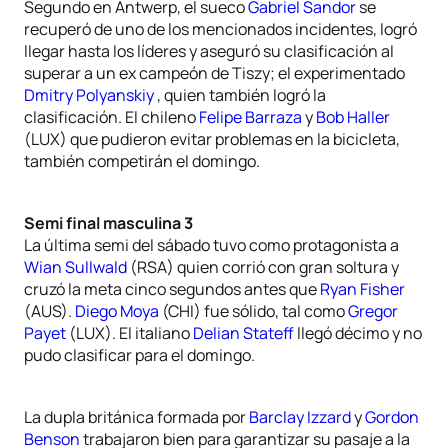
Segundo en Antwerp, el sueco
Gabriel Sandor
se
recuperó de uno de los mencionados incidentes, logró
llegar hasta los líderes y aseguró su clasificación al
superar a un ex campeón de Tiszy; el experimentado
Dmitry Polyanskiy
, quien también logró la
clasificación. El chileno
Felipe Barraza
y
Bob Haller
(LUX) que pudieron evitar problemas en la bicicleta,
también competirán el domingo.
Semi final masculina 3
La última semi del sábado tuvo como protagonista a
Wian Sullwald
(RSA) quien corrió con gran soltura y
cruzó la meta cinco segundos antes que
Ryan Fisher
(AUS).
Diego Moya
(CHI) fue sólido, tal como
Gregor
Payet
(LUX). El italiano
Delian Stateff
llegó décimo y no
pudo clasificar para el domingo.
La dupla británica formada por
Barclay Izzard
y
Gordon
Benson
trabajaron bien para garantizar su pasaje a la