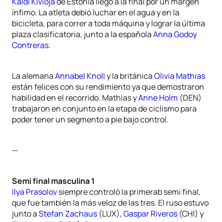
Kaidi Kivioja
de Estonia llegó a la final por un margen
ínfimo. La atleta debió luchar en el agua y en la
bicicleta, para correr a toda máquina y lograr la última
plaza clasificatoria, junto a la española
Anna Godoy
Contreras
.
La alemana
Annabel Knoll
y la británica
Olivia Mathias
están felices con su rendimiento ya que demostraron
habilidad en el recorrido. Mathias y
Anne Holm
(DEN)
trabajaron en conjunto en la etapa de ciclismo para
poder tener un segmento a pie bajo control.
—
Semi final masculina 1
Ilya Prasolov
siempre controló la primerab semi final,
que fue también la más veloz de las tres. El ruso estuvo
junto a
Stefan Zachaus
(LUX),
Gaspar Riveros
(CHI) y