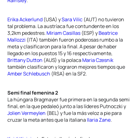
Rainsley
.
Erika Ackerlund
(USA) y
Sara Vilic
(AUT) no tuvieron
tal problema. La austríaca fue contundente en los
3,2km pedestres.
Miriam Casillas
(ESP) y
Beatrice
Mallozzi
(ITA) también fueron poderosas rumbo a la
meta y clasificaron para la final. A pesar de haber
llegado en los puestos 15 y 16 respectivamente,
Brittany Dutton
(AUS) y la polaca
Maria Czesnik
también clasificaron y lograron mejores tiempos que
Amber Schlebusch
(RSA) en la SF2.
Semi final femenina 2
La húngara Bragmayer fue primera en la segunda semi
final, en la que pedaleó junto a las líderes Putnoczki y
Jolien Vermeylen
(BEL) y fue la más veloz a pie para
cruzar la meta antes que la italiana
Ilaria Zane
.