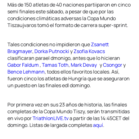
Más de 150 atletas de 40 naciones partiiparon en cinco
semi finales este sábado, a pesar de que por las
condiciones climáticas adversas la Copa Mundo
Tiszaujvaros tomó el formato de carrera super-sprint.
Tales condiciones no impidieron que
Zsanett
Bragmayer
,
Dorka Putnocki
y
Zsofia Kovacs
clasificaran parael dmonigo, antes que lo hicieran
Gabor Faldum
,
Tamas Toth
,
Mark Devay
y
Csongor
y
Bence Lehmann
, todos ellos favoritos locales. Así,
fueron cinco los atletas de Hungría que se aseguraron
un puesto en las finales edl domingo.
Por primera vez en sus 23 años de historia, las finales
completas de la Copa Mundo Tiszy, serán transmitidas
en vivo por
TriathlonLIVE.tv
a partir de las 14:45CET del
domingo. Listas de largada completas
aquí
.