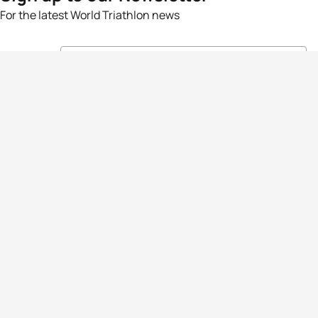
For the latest World Triathlon news
Success msg
Events
Athletes
News & Media
The Sport