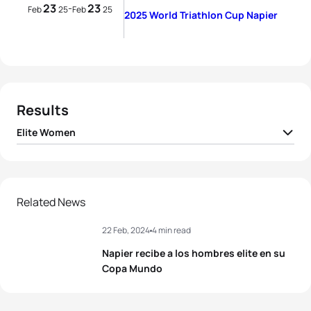
23
23
-
Feb
25
Feb
25
2025 World Triathlon Cup Napier
Results
Elite Women
1
Desirae Ridenour
CAN
00:56:24
2
Emma Jeffcoat
AUS
00:56:26
Related News
22 Feb, 2024
4 min read
3
Ainsley Thorpe
NZL
00:56:33
Napier recibe a los hombres elite en su
4
Erika Ackerlund
USA
00:57:05
Copa Mundo
5
Eva Goodisson
NZL
00:57:05