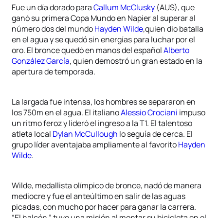
Fue un día dorado para
Callum McClusky
(AUS), que
ganó su primera Copa Mundo en Napier al superar al
número dos del mundo
Hayden Wilde
,quien dio batalla
en el agua y se quedó sin energías para luchar por el
oro. El bronce quedó en manos del español
Alberto
González García
, quien demostró un gran estado en la
apertura de temporada.
La largada fue intensa, los hombres se separaron en
los 750m en el agua. El italiano
Alessio Crociani
impuso
un ritmo feroz y lideró el ingreso a la T1. El talentoso
atleta local
Dylan McCullough
lo seguía de cerca. El
grupo líder aventajaba ampliamente al favorito
Hayden
Wilde
.
Wilde, medallista olímpico de bronce, nadó de manera
mediocre y fue el anteúltimo en salir de las aguas
picadas, con mucho por hacer para ganar la carrera.
“El halcón ” tuvo una misión al montar su bicicleta en el