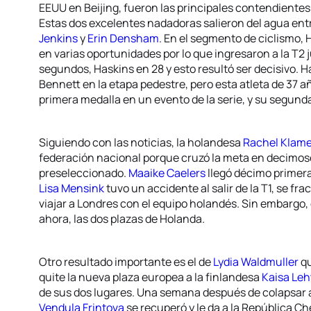
EEUU en Beijing, fueron las principales contendientes
Estas dos excelentes nadadoras salieron del agua entr
Jenkins
y
Erin Densham
. En el segmento de ciclismo, 
en varias oportunidades por lo que ingresaron a la T2 
segundos, Haskins en 28 y esto resultó ser decisivo. 
Bennett en la etapa pedestre, pero esta atleta de 37 añ
primera medalla en un evento de la serie, y su segunda
Siguiendo con las noticias, la holandesa
Rachel Klame
federación nacional porque cruzó la meta en decimoseg
preseleccionado.
Maaike Caelers
llegó décimo primera 
Lisa Mensink
tuvo un accidente al salir de la T1, se fr
viajar a Londres con el equipo holandés. Sin embargo,
ahora, las dos plazas de Holanda.
Otro resultado importante es el de
Lydia Waldmuller
qu
quite la nueva plaza europea a la finlandesa
Kaisa Le
de sus dos lugares. Una semana después de colapsar a
Vendula Frintova
se recuperó y le da a la República 