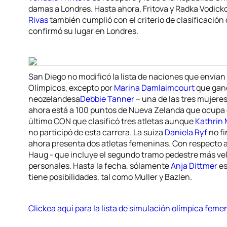
damas a Londres. Hasta ahora, Fritova y Radka Vodick
Rivas
también cumplió con el criterio de clasificación 
confirmó su lugar en Londres.
San Diego no modificó la lista de naciones que envían 
Olímpicos, excepto por
Marina Damlaimcourt
que ganó
neozelandesa
Debbie Tanner
– una de las tres mujere
ahora está a 100 puntos de Nueva Zelanda que ocupa e
último CON que clasificó tres atletas aunque
Kathrin 
no participó de esta carrera. La suiza
Daniela Ryf
no fi
ahora presenta dos atletas femeninas. Con respecto 
Haug - que incluye el segundo tramo pedestre más ve
personales. Hasta la fecha, sólamente
Anja Dittmer
es
tiene posibilidades, tal como Muller y Bazlen.
Clickea aquí para la lista de simulación olímpica feme