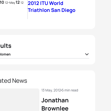
10
12
-
2012 ITU World
12
May
12
Triathlon San Diego
ults
 Women
 Jenkins
GBR
01:58:21
 Densham
AUS
01:59:26
ated News
a Bennett
USA
02:00:11
13 May, 2012
5 min read
Jonathan
ca Harrison
FRA
02:00:14
Brownlee