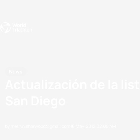
Events
Rankings
Athletes
The Sport
The best-performing triathletes of the season
World Triathlon Para Ran
Rankings sorted by Pa
News
Actualización de la lis
San Diego
by merryn.sherwood@gmail.com
16 May, 2012
02:05 AM