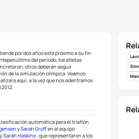
Rel
xtiende por dos años está próximo a su fin.
Lau
ntepenúltimo del período, los atletas
ncretaron, otros deberán seguir
Sim
ción de la simulación olímpica. Veamos
Man
inalizara aquí, a la vez que nos adentramos
d 2012.
Rel
lasificación automática para el triatlón
rgensen
y
Sarah Groff
en el equipo
y
Sarah Haskins
, que representaron a los