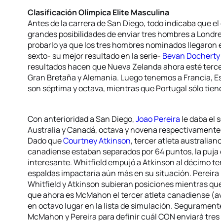
Clasificación Olímpica Elite Masculina
Antes de la carrera de San Diego, todo indicaba que e
grandes posibilidades de enviar tres hombres a Londr
probarlo ya que los tres hombres nominados llegaron 
sexto- su mejor resultado en la serie-
Bevan Dochert
resultados hacen que Nueva Zelanda ahora esté tercera
Gran Bretaña y Alemania. Luego tenemos a Francia, Es
son séptima y octava, mientras que Portugal sólo tien
Con anterioridad a San Diego,
Joao Pereira
le daba el 
Australia y Canadá, octava y novena respectivamente
Dado que
Courtney Atkinson
, tercer atleta australiano
canadiense estaban separados por 64 puntos, la puja 
interesante. Whitfield empujó a Atkinson al décimo ter
espaldas impactaría aún más en su situación. Pereira 
Whitfield y Atkinson subieran posiciones mientras qu
que ahora es McMahon el tercer atleta canadiense (av
en octavo lugar en la lista de simulación. Seguramente
McMahon y Pereira para definir cuál CON enviará tre