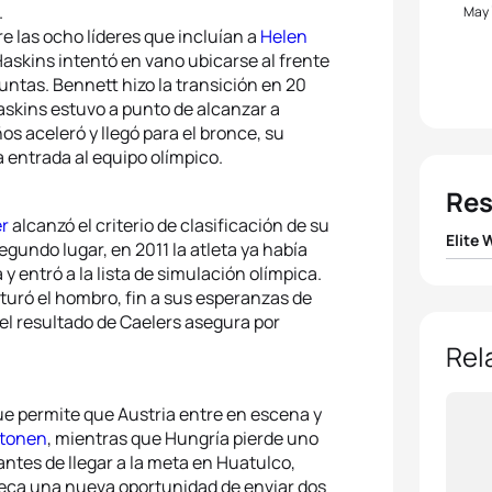
.
May
e las ocho líderes que incluían a
Helen
Haskins intentó en vano ubicarse al frente
juntas. Bennett hizo la transición en 20
Haskins estuvo a punto de alcanzar a
os aceleró y llegó para el bronce, su
 entrada al equipo olímpico.
Res
r
alcanzó el criterio de clasificación de su
Elite
undo lugar, en 2011 la atleta ya había
y entró a la lista de simulación olímpica.
1
Helen
acturó el hombro, fin a sus esperanzas de
 el resultado de Caelers asegura por
2
Erin
Rel
3
Laur
e permite que Austria entre en escena y
htonen
, mientras que Hungría pierde uno
4
Jessi
ntes de llegar a la meta en Huatulco,
Checa una nueva oportunidad de enviar dos