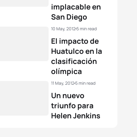
implacable en
 Holland
GBR
02:00:28
San Diego
View full results
10 May, 2012
5 min read
El impacto de
Huatulco en la
clasificación
olímpica
11 May, 2012
5 min read
Un nuevo
triunfo para
Helen Jenkins