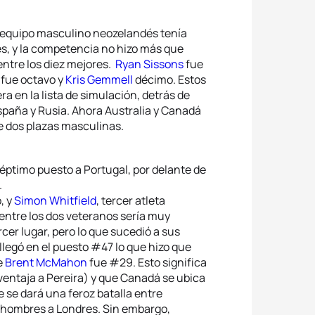
l equipo masculino neozelandés tenía
es, y la competencia no hizo más que
entre los diez mejores.
Ryan Sissons
fue
y
fue octavo y
Kris Gemmell
décimo. Estos
 en la lista de simulación, detrás de
paña y Rusia. Ahora Australia y Canadá
e dos plazas masculinas.
séptimo puesto a Portugal, por delante de
.
, y
Simon Whitfield
, tercer atleta
entre los dos veteranos sería muy
cer lugar, pero lo que sucedió a sus
llegó en el puesto #47 lo que hizo que
e
Brent McMahon
fue #29. Esto significa
entaja a Pereira) y que Canadá se ubica
 se dará una feroz batalla entre
s hombres a Londres. Sin embargo,