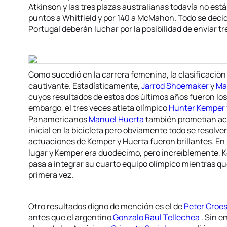
Atkinson y las tres plazas australianas todavía no está
puntos a Whitfield y por 140 a McMahon. Todo se decid
Portugal deberán luchar por la posibilidad de enviar t
Como sucedió en la carrera femenina, la clasificaci
cautivante. Estadísticamente,
Jarrod Shoemaker
y
Ma
cuyos resultados de estos dos últimos años fueron los 
embargo, el tres veces atleta olímpico
Hunter Kemper
Panamericanos
Manuel Huerta
también prometían acc
inicial en la bicicleta pero obviamente todo se resolver
actuaciones de Kemper y Huerta fueron brillantes. En
lugar y Kemper era duodécimo, pero increíblemente, 
pasa a integrar su cuarto equipo olímpico mientras q
primera vez.
Otro resultados digno de mención es el de
Peter Croe
antes que el argentino
Gonzalo Raul Tellechea
. Sin 