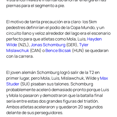
piernas para el segmento a pie.
El motivo de tanta precaución era claro: los 5km
pedestres definirían el podio de la Copa Mundo, y un
circuito llano y veloz alrededor del lago era el escenario
perfecto para que atletas como Mola, Luis,
Hayden
Wilde
(NZL),
Jonas Schomburg
(GER),
Tyler
Mislawchuk
(CAN) o
Bence Bicsak
(HUN) se quedaran
con la carrera.
El joven alemán Schomburg logró salir de la T2 en
primer lugar, pero Mola, Luis, Mislawchuk, Wilde y
Max
Studer
(SUI) pisaban sus talones. Schomburg
probablemente aceleró demasiado pronto porque Luis
y Mola lo pasaron y demostraron que la batalla final
sería entre estas dos grandes figuras del triatlón.
Ambos atletas aceleraron y quedaron 20 segundos
delante de sus perseguidores.