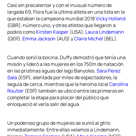
Casi sin precalentar y con el inusual número de
largada 69, Flora fue la última atleta en una lista en la
que estaban la campeona mundial 2018
Vicky Holland
(GBR), número uno, y otras atletas que llegaron a
podios como
Kirsten Kasper
(USA),
Laura Lindemann
(GER),
Emma Jackson
(AUS) y
Claire Michel
(BEL).
Cuando sonó la bocina, Duffy demostró que tenía una
misión y lideró a las mujeres en los 750m de natación
en las prístinas aguas del lago Banyoles.
Sara Perez
Sala
(ESP), alentada por miles de espectadores, la
seguía de cerca, mientras que la heroína local
Carolina
Routier
(ESP) también se ubicó entre las primeras en
completar la etapa para placer del público que
enloqueció al verla salir del agua.
Un poderoso grupo de mujeres se sumó al gtrío
inmediatamente. Entre ellas veíamos a Lindemann,