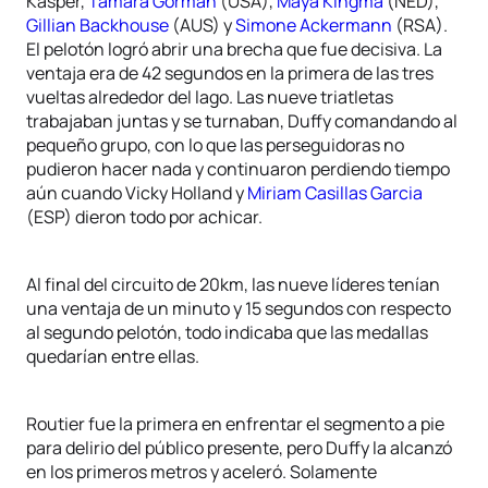
Kasper,
Tamara Gorman
(USA),
Maya Kingma
(NED),
Gillian Backhouse
(AUS) y
Simone Ackermann
(RSA).
El pelotón logró abrir una brecha que fue decisiva. La
ventaja era de 42 segundos en la primera de las tres
vueltas alrededor del lago. Las nueve triatletas
trabajaban juntas y se turnaban, Duffy comandando al
pequeño grupo, con lo que las perseguidoras no
pudieron hacer nada y continuaron perdiendo tiempo
aún cuando Vicky Holland y
Miriam Casillas Garcia
(ESP) dieron todo por achicar.
Al final del circuito de 20km, las nueve líderes tenían
una ventaja de un minuto y 15 segundos con respecto
al segundo pelotón, todo indicaba que las medallas
quedarían entre ellas.
Routier fue la primera en enfrentar el segmento a pie
para delirio del público presente, pero Duffy la alcanzó
en los primeros metros y aceleró. Solamente