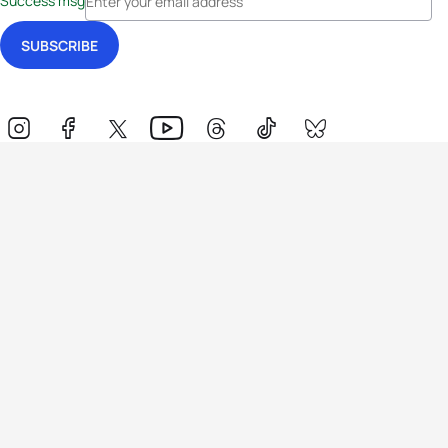
Success msg
Events
Athletes
News & Media
The Sport
More
Rankings
Development