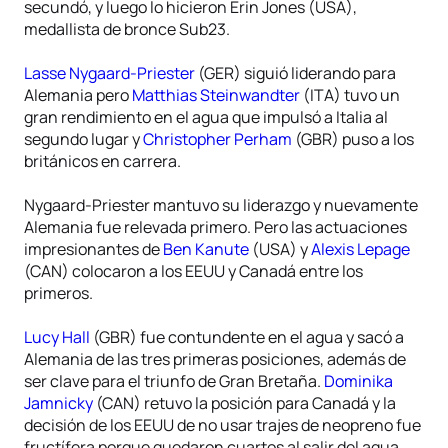
secundó, y luego lo hicieron Erin Jones (USA),
medallista de bronce Sub23.
Lasse Nygaard-Priester
(GER) siguió liderando para
Alemania pero
Matthias Steinwandter
(ITA) tuvo un
gran rendimiento en el agua que impulsó a Italia al
segundo lugar y
Christopher Perham
(GBR) puso a los
británicos en carrera.
Nygaard-Priester mantuvo su liderazgo y nuevamente
Alemania fue relevada primero. Pero las actuaciones
impresionantes de
Ben Kanute
(USA) y
Alexis Lepage
(CAN) colocaron a los EEUU y Canadá entre los
primeros.
Lucy Hall
(GBR) fue contundente en el agua y sacó a
Alemania de las tres primeras posiciones, además de
ser clave para el triunfo de Gran Bretaña.
Dominika
Jamnicky
(CAN) retuvo la posición para Canadá y la
decisión de los EEUU de no usar trajes de neopreno fue
fructífera porque quedaron cuartos al salir del agua.