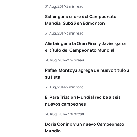
View full results
31 Aug, 2014
2 min read
Saller gana el oro del Campeonato
Mundial Sub23 en Edmonton
31 Aug, 2014
3 min read
Alistair gana la Gran Final y Javier gana
el título del Campeonato Mundial
30 Aug, 2014
2 min read
Rafael Montoya agrega un nuevo título a
su lista
31 Aug, 2014
2 min read
El Para Triatlón Mundial recibe a seis
nuevos campeones
30 Aug, 2014
2 min read
Doris Coninx y un nuevo Campeonato
Mundial