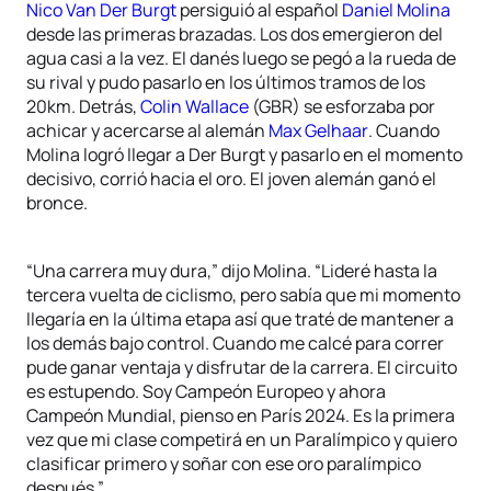
Nico Van Der Burgt
persiguió al español
Daniel Molina
desde las primeras brazadas. Los dos emergieron del
agua casi a la vez. El danés luego se pegó a la rueda de
su rival y pudo pasarlo en los últimos tramos de los
20km. Detrás,
Colin Wallace
(GBR) se esforzaba por
achicar y acercarse al alemán
Max Gelhaar
. Cuando
Molina logró llegar a Der Burgt y pasarlo en el momento
decisivo, corrió hacia el oro. El joven alemán ganó el
bronce.
“Una carrera muy dura,” dijo Molina. “Lideré hasta la
tercera vuelta de ciclismo, pero sabía que mi momento
llegaría en la última etapa así que traté de mantener a
los demás bajo control. Cuando me calcé para correr
pude ganar ventaja y disfrutar de la carrera. El circuito
es estupendo. Soy Campeón Europeo y ahora
Campeón Mundial, pienso en París 2024. Es la primera
vez que mi clase competirá en un Paralímpico y quiero
clasificar primero y soñar con ese oro paralímpico
después.”