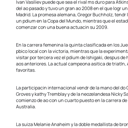
Ivan Vasiliev puede que sea el rival ms duro para Atkin
del ao pasado y tuvo un gran ao 2008 en el que logr 
Madrid. La promesa alemana, Gregor Buchholz, tendr l
un pdium en la Copa del Mundo, mientras que el est
comenzar con una buena actuacin su 2009.
En la carrera femenina la quinta clasificada en los Jueg
pbico local con la victoria, mientras que la experime
visitar por tercera vez el pdium de Ishigaki, despus d
aos anteriores. La actual campeona asitica de triatln, 
favoritas.
La participacin internacional vendr de la mano del d
Groves y kathy Tremblay y de la neozelandesa Nicky Sa
comienzo de ao con un cuarto puesto en la carrera de
Australia.
La suiza Melanie Anaheim y la doble medallista de b