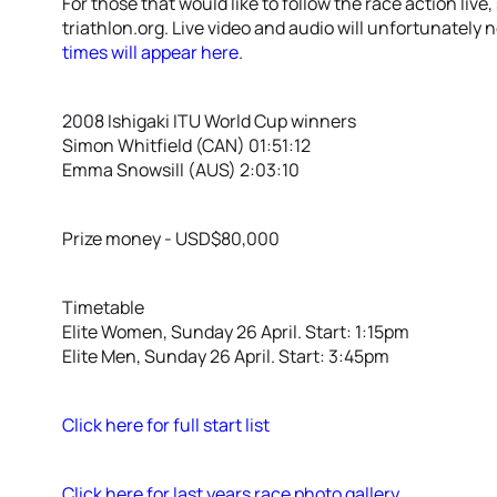
For those that would like to follow the race action live,
triathlon.org. Live video and audio will unfortunately n
times will appear here
.
2008 Ishigaki ITU World Cup winners
Simon Whitfield (CAN) 01:51:12
Emma Snowsill (AUS) 2:03:10
Prize money - USD$80,000
Timetable
Elite Women, Sunday 26 April. Start: 1:15pm
Elite Men, Sunday 26 April. Start: 3:45pm
Click here for full start list
Click here for last years race photo gallery