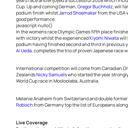
years race and enjoyed a successful 2008 which inclu
Cup. Up and coming German,
Gregor Buchholz
, will 
podium finish whilst
Jarrod Shoemaker
from the USA wi
good performance.
javascript:nullo()
In the womens race Olympic Games fifth place finisher,
with victory whilst the experienced
Kiyomi Niwata
will
podium having finished second and third in previous y
Ai Ueda
, completes the trio of proven Japanese race w
International competition will come from Canadian O
Zealands
Nicky Samuels
who started the year strongly
World Cup race in Mooloolaba, Australia.
Melanie Anaheim from Switzerland and double former 
Robisch
from Germany top the list of Europeans alon
Live Coverage