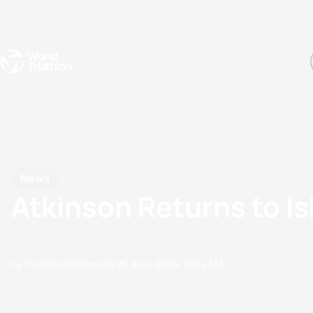
Events
Rankings
Athletes
The Sport
The best-performing triathletes of the season
World Triathlon Para Ran
Rankings sorted by Pa
News
Atkinson Returns to Is
by Triathlon Webmaster
20 April, 2009
12:04 AM