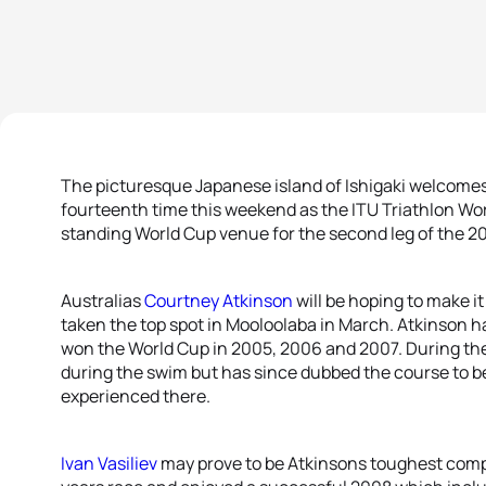
The picturesque Japanese island of Ishigaki welcomes t
fourteenth time this weekend as the ITU Triathlon Wo
standing World Cup venue for the second leg of the 2
Australias
Courtney Atkinson
will be hoping to make i
taken the top spot in Mooloolaba in March. Atkinson has
won the World Cup in 2005, 2006 and 2007. During the
during the swim but has since dubbed the course to b
experienced there.
Ivan Vasiliev
may prove to be Atkinsons toughest compet