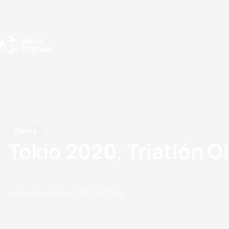
Events
Rankings
Athletes
The Sport
The best-performing triathletes of the season
World Triathlon Para Ran
Rankings sorted by Pa
News
Tokio 2020, Triatlón O
by Doug Gray
23 July, 2021
01:07 AM