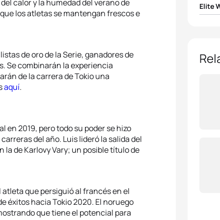
 del calor y la humedad del verano de
Elite
 que los atletas se mantengan frescos e
1
Flora 
2
Geor
stas de oro de la Serie, ganadores de
Rel
. Se combinarán la experiencia
arán de la carrera de Tokio una
3
Katie
ís
aquí
.
4
Rach
5
Leoni
en 2019, pero todo su poder se hizo
rreras del año. Luis lideró la salida del
la de Karlovy Vary; un posible título de
 atleta que persiguió al francés en el
e éxitos hacia Tokio 2020. El noruego
ostrando que tiene el potencial para