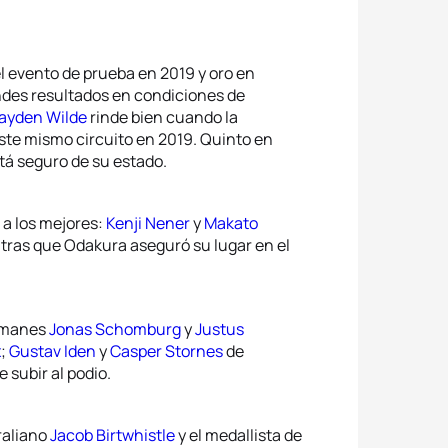
 evento de prueba en 2019 y oro en
ndes resultados en condiciones de
ayden Wilde
rinde bien cuando la
ste mismo circuito en 2019. Quinto en
tá seguro de su estado.
a los mejores:
Kenji Nener
y
Makato
ntras que Odakura aseguró su lugar en el
lemanes
Jonas Schomburg
y
Justus
x
;
Gustav Iden
y
Casper Stornes
de
 subir al podio.
raliano
Jacob Birtwhistle
y el medallista de