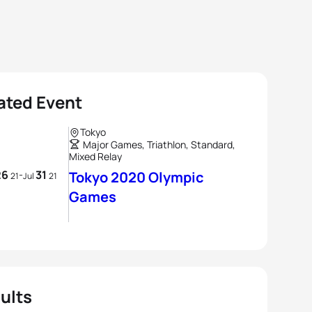
ated Event
Tokyo
Major Games, Triathlon, Standard,
Mixed Relay
26
31
-
Tokyo 2020 Olympic
21
Jul
21
Games
ults