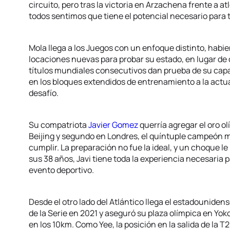
circuito, pero tras la victoria en Arzachena frente a a
todos sentimos que tiene el potencial necesario para 
Mola llega a los Juegos con un enfoque distinto, habi
locaciones nuevas para probar su estado, en lugar de 
títulos mundiales consecutivos dan prueba de su capac
en los bloques extendidos de entrenamiento a la actu
desafío.
Su compatriota
Javier Gomez
querría agregar el oro o
Beijing y segundo en Londres, el quíntuple campeón 
cumplir. La preparación no fue la ideal, y un choque le
sus 38 años, Javi tiene toda la experiencia necesaria 
evento deportivo.
Desde el otro lado del Atlántico llega el estadouniden
de la Serie en 2021 y aseguró su plaza olímpica en 
en los 10km. Como Yee, la posición en la salida de la T2