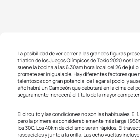
La posibilidad de ver correr a las grandes figuras pres
triatlón de los Juegos Olímpicos de Tokio 2020 nos l
suene la bocina a las 6.30am hora local del 26 de julio
promete ser inigualable. Hay diferentes factores que n
talentosos con gran potencial de llegar al podio, y a
año habrá un Campeón que debutará en la cima del pod
seguramente merecerá el título de la mayor competen
El circuito y las condiciones no son las habituales. El
pero la primera es considerablemente más larga (950m
los 30C. Los 40km de ciclismo serán rápidos. El trayect
rascacielos y junto a la orilla. Las ocho vueltas incluy