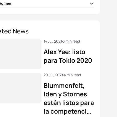
 Women
Duffy
BER
01:55:36
gia Taylor-Brown
GBR
01:56:50
ated News
 Zaferes
USA
01:57:03
14 Jul, 2021
3 min read
Alex Yee: listo
el Klamer
NED
01:57:48
para Tokio 2020
e Periault
FRA
01:57:49
20 Jul, 2021
4 min read
Blummenfelt,
View full results
Iden y Stornes
están listos para
la competencia