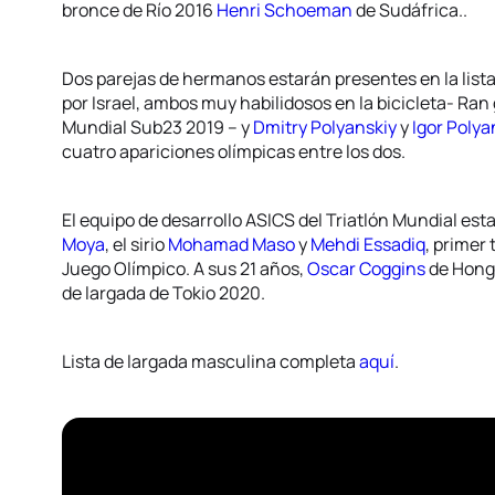
bronce de Río 2016
Henri Schoeman
de Sudáfrica..
Dos parejas de hermanos estarán presentes en la lista
por Israel, ambos muy habilidosos en la bicicleta- R
Mundial Sub23 2019 – y
Dmitry Polyanskiy
y
Igor Polya
cuatro apariciones olímpicas entre los dos.
El equipo de desarrollo ASICS del Triatlón Mundial est
Moya
, el sirio
Mohamad Maso
y
Mehdi Essadiq
, primer
Juego Olímpico. A sus 21 años,
Oscar Coggins
de Hong 
de largada de Tokio 2020.
Lista de largada masculina completa
aquí
.