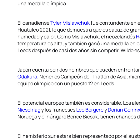
una medalla olímpica.
El canadiense
Tyler Mislawchuk
fue contundente en el
Huatulco 2021, lo que demuestra que es capaz de gra
humedad y calor. Como Mislawchuk, el neozelandés
H
temperatura es alta, y también ganó una medalla en e
Leeds después de casi dos años sin competir, Wilde es
Japón cuenta con dos hombres que pueden enfrentar 
Odakura
. Nener es Campeón del Triatlón de Asia, mie
equipo olímpico con un puesto 12 en Leeds.
El potencial europeo también es considerable. Los a
Nieschlag
y los franceses
Leo Bergere
y
Dorian Conin
Noruega y el húngaro Bence Bicsak, tienen chances de
El hemisferio sur estará bien representado por el aust