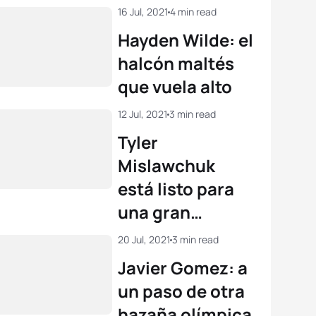
individual de
16 Jul, 2021
4 min read
Tokio
Hayden Wilde: el
halcón maltés
que vuela alto
12 Jul, 2021
3 min read
Tyler
Mislawchuk
está listo para
una gran
actuación en
20 Jul, 2021
3 min read
Tokio
Javier Gomez: a
un paso de otra
hazaña olímpica