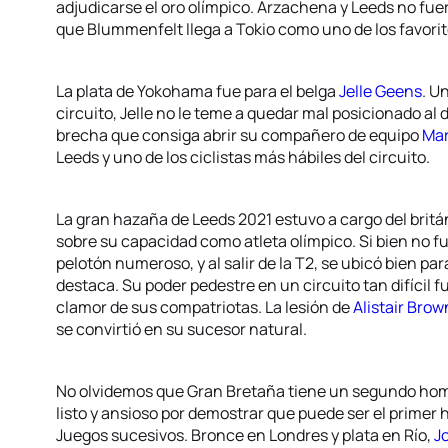
adjudicarse el oro olímpico. Arzachena y Leeds no fue
que Blummenfelt llega a Tokio como uno de los favorit
La plata de Yokohama fue para el belga
Jelle Geens
. U
circuito, Jelle no le teme a quedar mal posicionado al
brecha que consiga abrir su compañero de equipo
Mar
Leeds y uno de los ciclistas más hábiles del circuito.
La gran hazaña de Leeds 2021 estuvo a cargo del brit
sobre su capacidad como atleta olímpico. Si bien no f
pelotón numeroso, y al salir de la T2, se ubicó bien para
destaca. Su poder pedestre en un circuito tan difícil f
clamor de sus compatriotas. La lesión de
Alistair Brow
se convirtió en su sucesor natural.
No olvidemos que Gran Bretaña tiene un segundo hom
listo y ansioso por demostrar que puede ser el primer
Juegos sucesivos. Bronce en Londres y plata en Río,
J