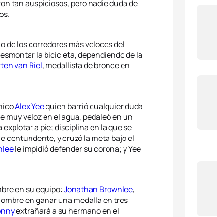
ron tan auspiciosos, pero nadie duda de
os.
no de los corredores más veloces del
 desmontar la bicicleta, dependiendo de la
ten van Riel
, medallista de bronce en
ánico
Alex Yee
quien barrió cualquier duda
ue muy veloz en el agua, pedaleó en un
 explotar a pie; disciplina en la que se
ue contundente, y cruzó la meta bajo el
nlee
le impidió defender su corona; y Yee
bre en su equipo:
Jonathan Brownlee
,
 hombre en ganar una medalla en tres
onny
extrañará a su hermano en el