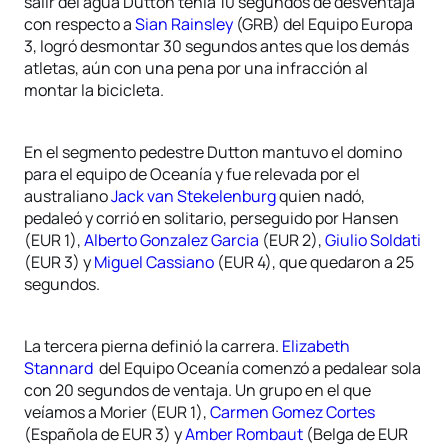
salir del agua Dutton tenia 10 segundos de desventaja
con respecto a
Sian Rainsley
(GRB) del Equipo Europa
3, logró desmontar 30 segundos antes que los demás
atletas, aún con una pena por una infracción al
montar la bicicleta.
En el segmento pedestre Dutton mantuvo el domino
para el equipo de Oceanía y fue relevada por el
australiano
Jack van Stekelenburg
quien nadó,
pedaleó y corrió en solitario, perseguido por Hansen
(EUR 1),
Alberto Gonzalez Garcia
(EUR 2),
Giulio Soldati
(EUR 3) y
Miguel Cassiano
(EUR 4), que quedaron a 25
segundos.
La tercera pierna definió la carrera.
Elizabeth
Stannard
del Equipo Oceanía comenzó a pedalear sola
con 20 segundos de ventaja. Un grupo en el que
veíamos a Morier (EUR 1),
Carmen Gomez Cortes
(Española de EUR 3) y
Amber Rombaut
(Belga de EUR