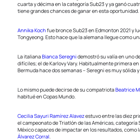
cuarta y décima en la categoría Sub23 y ya ganó cuat
tiene grandes chances de ganar en esta oportunidad.
Annika Koch
fue bronce Sub23 en Edmonton 2021 y lue
Tongyeong. Esto hace que la alemana llegue como una 
La italiana
Bianca Seregni
demostró su valía en uno d
difíciles; el de Karlovy Vary. Habitualmente primera en 
Bermuda hace dos semanas – Seregni es muy sólida y q
Lo mismo puede decirse de su compatriota
Beatrice M
habitué en Copas Mundo.
Cecilia Sayuri Ramírez Alavez
estuvo entre las diez pr
el campeonato de Triatlón de las Américas, categoría S
México capaces de impactar en los resultados, como la
Álvarez Corral
.