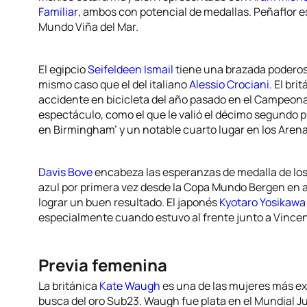
Familiar
, ambos con potencial de medallas. Peñaflor e
Mundo Viña del Mar.
El egipcio
Seifeldeen Ismail
tiene una brazada poderosa
mismo caso que el del italiano
Alessio Crociani
. El bri
accidente en bicicleta del año pasado en el Campeona
espectáculo, como el que le valió el décimo segundo
en Birmingham’ y un notable cuarto lugar en los Are
Davis Bove
encabeza las esperanzas de medalla de lo
azul por primera vez desde la Copa Mundo Bergen en ag
lograr un buen resultado. El japonés
Kyotaro Yosikawa
especialmente cuando estuvo al frente junto a Vince
Previa femenina
La británica
Kate Waugh
es una de las mujeres más e
busca del oro Sub23. Waugh fue plata en el Mundial Ju