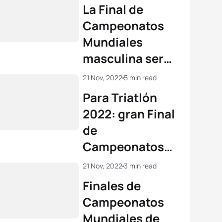
La Final de
Campeonatos
Mundiales
masculina será
electrizante en
21 Nov, 2022
5 min read
Abu Dhabi
Para Triatlón
2022: gran Final
de
Campeonatos
en Abu Dhabi
21 Nov, 2022
3 min read
Finales de
Campeonatos
Mundiales de