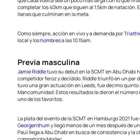
que cada vuelta sea un poco más larga con lo que fina
completar los 40km que siguen al 1.5km de natación. E
llanas que culminan en la meta.
Como siempre, acción en vivo y a demanda por
Triathl
local y los
hombres
a las 10.15am.
Previa masculina
Jamie Riddle
tuvo su debut en la SCMT en Abu Dhabi 
competidor feroz y decidido. Riddle triunfó en un par d
tuvo una gran actuación en Leeds, fue décimo quinto 
Mancomunidad. Estos resultados le dieron el número u
uno de los favoritos.
La plata del evento de la SCMT en Hamburgo 2021 fue
Georgenthum
y llegó menos de un mes después de u
Paul llega a Abu Dhabi en busca de consistencia y la 
compatriota Morlec.