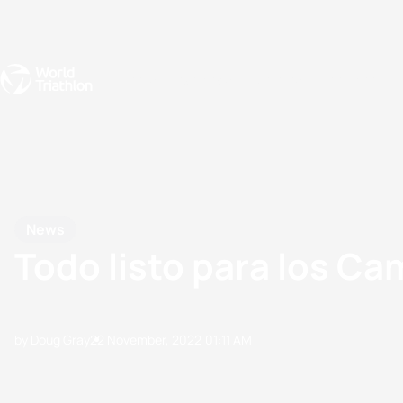
Events
Rankings
Athletes
The Sport
The best-performing triathletes of the season
World Triathlon Para Ran
Rankings sorted by Pa
News
Todo listo para los C
by Doug Gray
22 November, 2022
01:11 AM