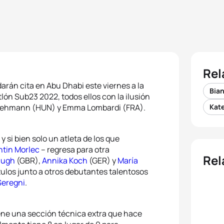
Rel
arán cita en Abu Dhabi este viernes a la
Bia
ón Sub23 2022, todos ellos con la ilusión
 Lehmann (HUN) y Emma Lombardi (FRA).
Kat
y si bien solo un atleta de los que
ntin Morlec
– regresa para otra
Rel
augh
(GBR),
Annika Koch
(GER) y
María
tulos junto a otros debutantes talentosos
Seregni
.
 tiene una sección técnica extra que hace