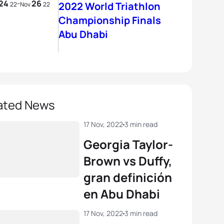
24
26
-
2022 World Triathlon
22
Nov
22
Championship Finals
Abu Dhabi
ated News
17 Nov, 2022
3 min read
Georgia Taylor-
Brown vs Duffy,
gran definición
en Abu Dhabi
17 Nov, 2022
3 min read