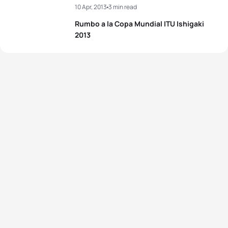
4
Grégory Rouault
USA
01:54:31
10 Apr, 2013
3 min read
Rumbo a la Copa Mundial ITU Ishigaki
5
Ivan Ivanov
UKR
01:54:46
2013
View full results