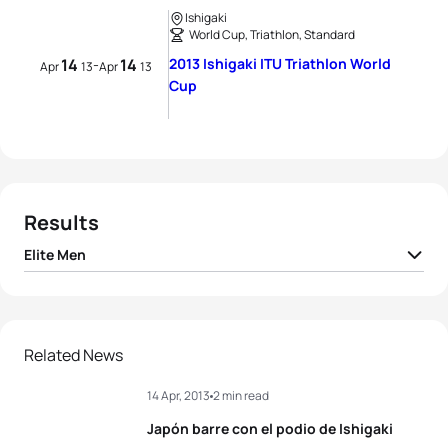
Ishigaki
World Cup, Triathlon, Standard
14
14
2013 Ishigaki ITU Triathlon World
-
Apr
13
Apr
13
Cup
Results
Elite Men
1
Ryan Fisher
AUS
01:52:46
2
Bryan Keane
IRL
01:53:50
Related News
14 Apr, 2013
2 min read
3
Dan Wilson
AUS
01:54:02
Japón barre con el podio de Ishigaki