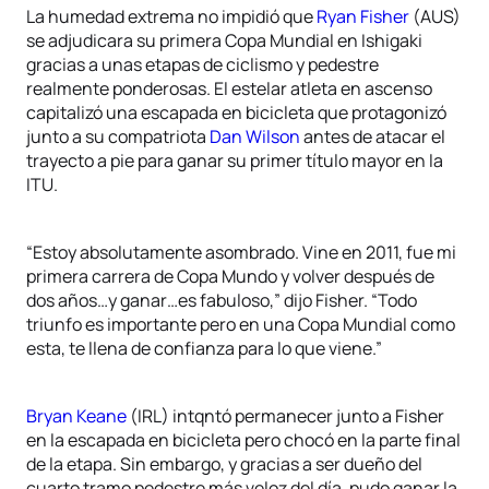
La humedad extrema no impidió que
Ryan Fisher
(AUS)
se adjudicara su primera Copa Mundial en Ishigaki
gracias a unas etapas de ciclismo y pedestre
realmente ponderosas. El estelar atleta en ascenso
capitalizó una escapada en bicicleta que protagonizó
junto a su compatriota
Dan Wilson
antes de atacar el
trayecto a pie para ganar su primer título mayor en la
ITU.
“Estoy absolutamente asombrado. Vine en 2011, fue mi
primera carrera de Copa Mundo y volver después de
dos años…y ganar…es fabuloso,” dijo Fisher. “Todo
triunfo es importante pero en una Copa Mundial como
esta, te llena de confianza para lo que viene.”
Bryan Keane
(IRL) intqntó permanecer junto a Fisher
en la escapada en bicicleta pero chocó en la parte final
de la etapa. Sin embargo, y gracias a ser dueño del
cuarto tramo pedestre más veloz del día, pudo ganar la