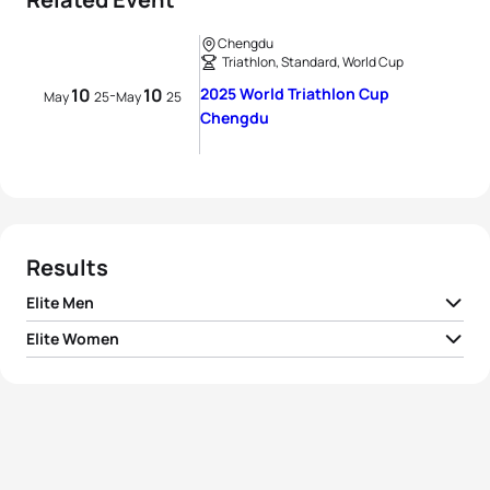
Chengdu
Triathlon, Standard, World Cup
10
10
2025 World Triathlon Cup
-
May
25
May
25
Chengdu
Results
Elite Men
Elite Women
1
Reese Vannerson
USA
01:39:42
1
Valentina Riasova
AIN
01:53:22
2
Shachar Sagiv
ISR
01:39:43
2
Roksana Slupek
POL
01:53:28
3
Brandon Copeland
AUS
01:39:47