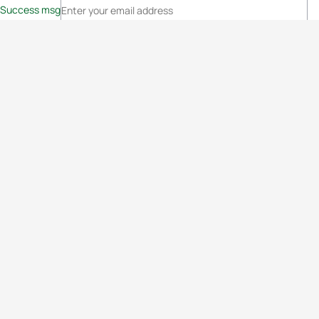
Success msg
Events
Athletes
News & Media
The Sport
More
Rankings