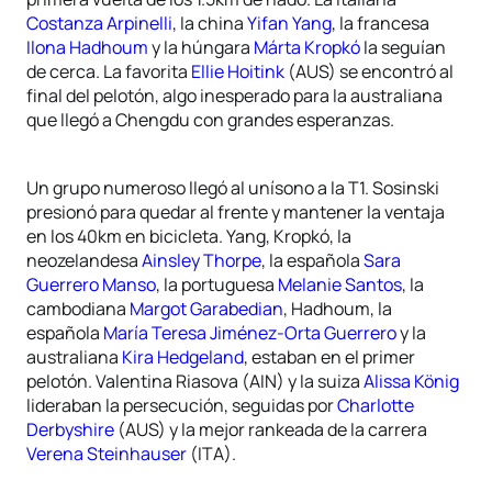
Costanza Arpinelli
, la china
Yifan Yang
, la francesa
Ilona Hadhoum
y la húngara
Márta Kropkó
la seguían
de cerca. La favorita
Ellie Hoitink
(AUS) se encontró al
final del pelotón, algo inesperado para la australiana
que llegó a Chengdu con grandes esperanzas.
Un grupo numeroso llegó al unísono a la T1. Sosinski
presionó para quedar al frente y mantener la ventaja
en los 40km en bicicleta. Yang, Kropkó, la
neozelandesa
Ainsley Thorpe
, la española
Sara
Guerrero Manso
, la portuguesa
Melanie Santos
, la
cambodiana
Margot Garabedian
, Hadhoum, la
española
María Teresa Jiménez-Orta Guerrero
y la
australiana
Kira Hedgeland
, estaban en el primer
pelotón. Valentina Riasova (AIN) y la suiza
Alissa König
lideraban la persecución, seguidas por
Charlotte
Derbyshire
(AUS) y la mejor rankeada de la carrera
Verena Steinhauser
(ITA).