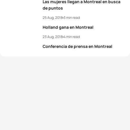
Las mujeres llegan a Montreal en busca
4
Joanna Brown
CAN
02:00:39
de puntos
5
Andreas Schilling
DEN
01:48:57
25 Aug, 2018
3 min read
5
Nicola Spirig
SUI
02:00:52
Holland gana en Montreal
View full results
23 Aug, 2018
4 min read
View full results
Conferencia de prensa en Montreal