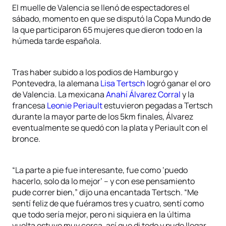
El muelle de Valencia se llenó de espectadores el
sábado, momento en que se disputó la Copa Mundo de
la que participaron 65 mujeres que dieron todo en la
húmeda tarde española.
Tras haber subido a los podios de Hamburgo y
Pontevedra, la alemana
Lisa Tertsch
logró ganar el oro
de Valencia. La mexicana
Anahí Álvarez Corral
y la
francesa
Leonie Periault
estuvieron pegadas a Tertsch
durante la mayor parte de los 5km finales, Álvarez
eventualmente se quedó con la plata y Periault con el
bronce.
“La parte a pie fue interesante, fue como ‘puedo
hacerlo, solo da lo mejor’ – y con ese pensamiento
pude correr bien,” dijo una encantada Tertsch. “Me
sentí feliz de que fuéramos tres y cuatro, sentí como
que todo sería mejor, pero ni siquiera en la última
vuelta estuve muy cerca, así que di todo y pude llegar