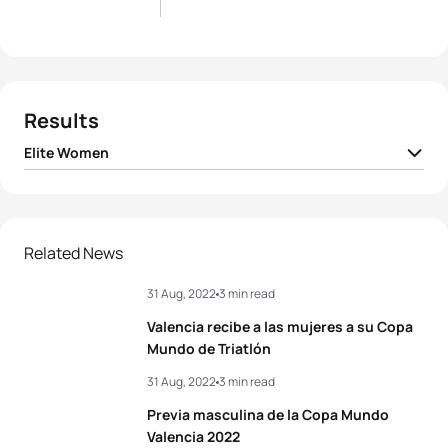
Results
Elite Women
1
Lisa Tertsch
GER
00:55:17
2
Anahi Alvarez Corral
MEX
00:55:19
Related News
31 Aug, 2022
3 min read
3
Leonie Periault
FRA
00:55:24
Valencia recibe a las mujeres a su Copa
4
Valerie Barthelemy
BEL
00:55:41
Mundo de Triatlón
31 Aug, 2022
3 min read
5
Mathilde Gautier
FRA
00:55:43
Previa masculina de la Copa Mundo
Valencia 2022