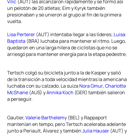
Vilic
(AUT) las alcanzaron rápidamente y se formó así
un pelotón de 20 atletas; Eim y Kyryk también
presionaban y se unieron al grupo al fin de la primera
vuelta.
Lisa Perterer
(AUT) intentaba llegar a las líderes;
Luisa
Baptista
(BRA) luchaba para mantener el ritmo. Luego,
quedaron en una larga hilera de ciclistas que no se
arriesgó para mantener energía para la etapa pedestre.
Tertsch colgó su bicicleta junto a la de Kasper y salió
de la transición a toda velocidad mientras la americana
luchaba con su calzado. La suiza
Nora Gmur
,
Charlotte
McShane
(AUS) y
Annika Koch
(GER) también salieron
a perseguir.
Gautier,
Valerie Barthelemy
(BEL) y Rappaport
mantenían en tempo, pero Tertsch aceleraba adelante
junto a Periault, Álvarez y también
Julia Hauser
(AUT) y