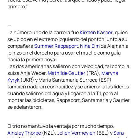
primero.”
—
La número uno de la carrera fue
Kirsten Kasper
, quien
se ubicó en el extremo izquierdo del pontón junto a su
compañera
Summer Rappaport
.
Nina Eim
de Alemania
lo hizo en el derecho para usar el muelle como guía
hacia la primera boya.
Las dos americanas salieron con velocidad, tal como la
suiza Anja Weber.
Mathilde Gautier
(FRA),
Maryna
Kyryk
(UKR) y Maria Santamaria Surroca (ESP)
también nadaron con rapidez y se unieron a las líderes
cuando salieron del agua y llegaron a la T1, pero al
montar las bicicletas, Rappaport, Santamaria y Gautier
se adelantaron.
El trío no mantuvo la ventaja por mucho tiempo.
Ainsley Thorpe
(NZL),
Jolien Vermeylen
(BEL) y
Sara