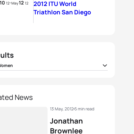
10
12
-
2012 ITU World
12
May
12
Triathlon San Diego
ults
 Women
 Jenkins
GBR
01:58:21
 Densham
AUS
01:59:26
ated News
a Bennett
USA
02:00:11
13 May, 2012
5 min read
Jonathan
ca Harrison
FRA
02:00:14
Brownlee