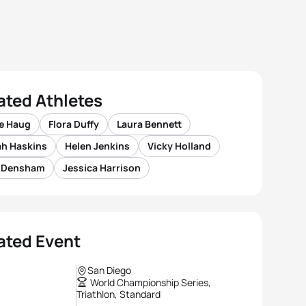
ated Athletes
e Haug
Flora Duffy
Laura Bennett
ah Haskins
Helen Jenkins
Vicky Holland
n Densham
Jessica Harrison
ated Event
San Diego
World Championship Series,
Triathlon, Standard