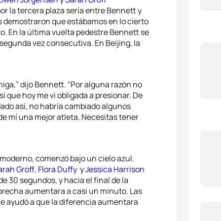
5
Vicky
por la tercera plaza sería entre Bennett y
nes demostraron que estábamos en lo cierto
o. En la última vuelta pedestre Bennett se
 segunda vez consecutiva. En Beijing, la
iga,” dijo Bennett. “Por alguna razón no
sí que hoy me vi obligada a presionar. De
dado así, no habría cambiado algunos
e mí una mejor atleta. Necesitas tener
n moderno, comenzó bajo un cielo azul.
arah Groff
,
Flora Duffy
y
Jessica Harrison
de 30 segundos, y hacia el final de la
a brecha aumentara a casi un minuto. Las
que ayudó a que la diferencia aumentara