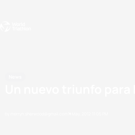
Events
Rankings
Athletes
The Sport
The best-performing triathletes of the season
World Triathlon Para Ran
Rankings sorted by Pa
News
Un nuevo triunfo para
by merryn.sherwood@gmail.com
11 May, 2012
11:05 PM