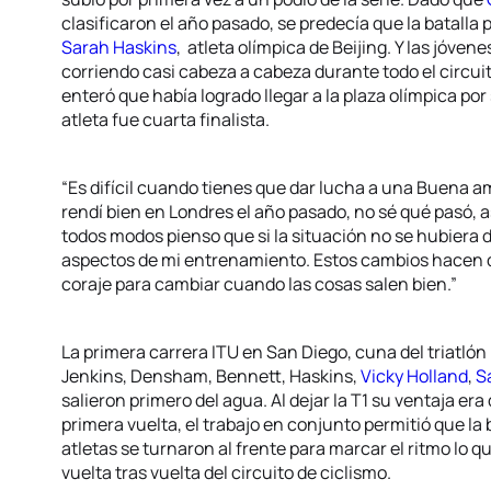
clasificaron el año pasado, se predecía que la batalla 
Sarah Haskins
, atleta olímpica de Beijing. Y las jóve
corriendo casi cabeza a cabeza durante todo el circuit
enteró que había logrado llegar a la plaza olímpica por
atleta fue cuarta finalista.
“Es difícil cuando tienes que dar lucha a una Buena am
rendí bien en Londres el año pasado, no sé qué pasó, a
todos modos pienso que si la situación no se hubiera 
aspectos de mi entrenamiento. Estos cambios hacen d
coraje para cambiar cuando las cosas salen bien.”
La primera carrera ITU en San Diego, cuna del triatló
Jenkins, Densham, Bennett, Haskins,
Vicky Holland
,
S
salieron primero del agua. Al dejar la T1 su ventaja era 
primera vuelta, el trabajo en conjunto permitió que l
atletas se turnaron al frente para marcar el ritmo lo 
vuelta tras vuelta del circuito de ciclismo.