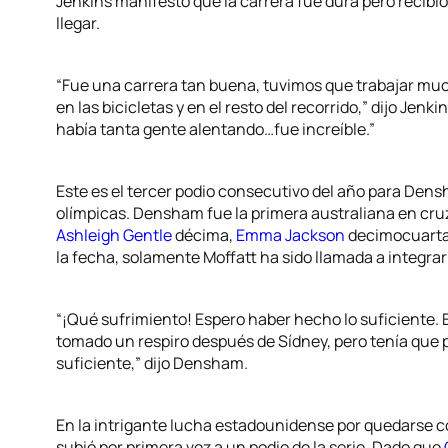
Jenkins manifestó que la carrera fue dura pero recibi
llegar.
“Fue una carrera tan buena, tuvimos que trabajar muc
en las bicicletas y en el resto del recorrido,” dijo Jenk
había tanta gente alentando…fue increíble.”
Este es el tercer podio consecutivo del año para Den
olímpicas. Densham fue la primera australiana en cru
Ashleigh Gentle
décima,
Emma Jackson
decimocuarta
la fecha, solamente Moffatt ha sido llamada a integrar
“¡Qué sufrimiento! Espero haber hecho lo suficiente. 
tomado un respiro después de Sídney, pero tenía que 
suficiente,” dijo Densham.
En la intrigante lucha estadounidense por quedarse c
subió por primera vez a un podio de la serie. Dado que