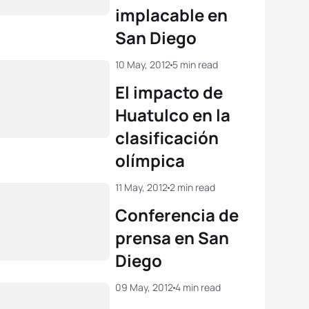
implacable en
 Holland
GBR
02:00:28
San Diego
View full results
10 May, 2012
5 min read
El impacto de
Huatulco en la
clasificación
olímpica
11 May, 2012
2 min read
Conferencia de
prensa en San
Diego
09 May, 2012
4 min read