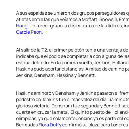
A sus espaldas se unieron dos grupos perseguidores
atletas entre las que veíamos a Moffatt, Snowsill, Em
Haug
. Un tercer grupo, a dos minutos de las líderes, in
Carole Peon
.
Al salir de la T2, el primer pelotón tenía una ventaja 
indicaba que el podio se completaría con alguna de las
estaba definido. En la primera vuelta, Jenkins, Hollan
Haskins pudo acortar distancias. A mitad de camino par
Jenkins, Densham, Haskins y Bennett.
Haskins aminoró y Densham y Jenkins pasaron al frente 
pedestre de Jenkins fue el más veloz del día, 33 minut
gloriosa victoria. Densham fue segunda y Bennett se q
cuarta en cruzar la meta. El quinto puesto de Holland
olímpicas, ya que solamente Jenkins ya es parte del eq
Bermudas
Flora Duffy
confirmó su plaza para Londres