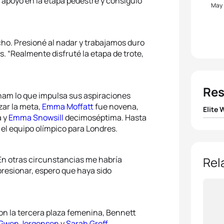
ó apoyo en la etapa pedestre y consiguió
May
ho. Presioné al nadar y trabajamos duro
ins. “Realmente disfruté la etapa de trote,
Res
sham lo que impulsa sus aspiraciones
zar la meta,
Emma Moffatt
fue novena,
Elite
 y
Emma Snowsill
decimoséptima. Hasta
 el equipo olímpico para Londres.
1
Helen
2
Erin
En otras circunstancias me habría
Rel
presionar, espero que haya sido
3
Laur
4
Jessi
on la tercera plaza femenina, Bennett
Gwen Jorgensen
y
Sarah Groff