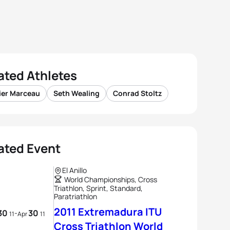
ated Athletes
ier Marceau
Seth Wealing
Conrad Stoltz
ated Event
El Anillo
World Championships, Cross
Triathlon, Sprint, Standard,
Paratriathlon
2011 Extremadura ITU
30
30
-
11
Apr
11
Cross Triathlon World