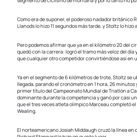
segmento de ciclismo de montaña y por lo tanto no pud
Como era de suponer, el poderoso nadador británico Ri
Llanods lo hizo 11 segundos más tarde, y Stoltz lo h
Pero podemos afirmar que ya en el kilómetro 20 del cir
quedó con la carrera: logró el tramo más veloz del día
que cualquier otro competidor convirtiéndose así en u
Ya en el segmento de 6 kilómetros de trote, Stoltz se ub
llegada, parando el cronómetro en 1 hora, 26 minutos
primer título del Campeonato Mundial de Triatlón a Ca
dominante durante la competencia y ganó por casi un 
que el tres veces atleta olímpico Marceau completó el 
Wealing.
El norteamericano Josiah Middaugh cruzó la línea en c
Richard Stannard lo hizo en quinto lugar.