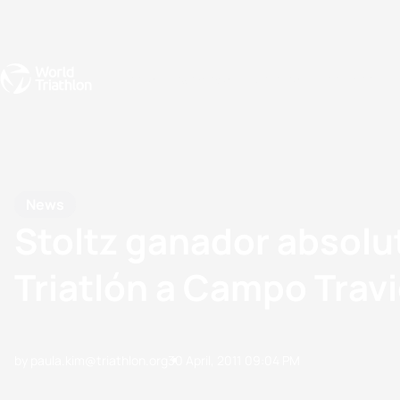
Events
Rankings
Athletes
The Sport
The best-performing triathletes of the season
World Triathlon Para Ran
Rankings sorted by Pa
News
Stoltz ganador absol
Triatlón a Campo Travi
by paula.kim@triathlon.org
30 April, 2011
09:04 PM