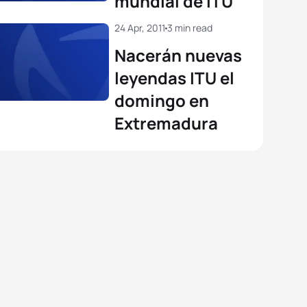
mundial de ITU
24 Apr, 2011
3 min read
View full results
Nacerán nuevas
leyendas ITU el
domingo en
Extremadura