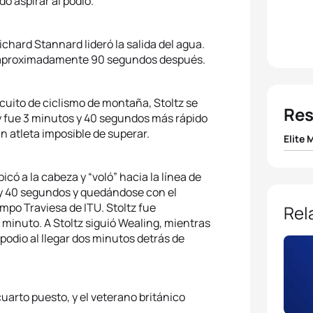
o aspirar al podio.
chard Stannard lideró la salida del agua.
izo aproximadamente 90 segundos después.
cuito de ciclismo de montaña, Stoltz se
Res
 y fue 3 minutos y 40 segundos más rápido
n atleta imposible de superar.
Elite 
1
Conra
icó a la cabeza y “voló” hacia la línea de
 y 40 segundos y quedándose con el
2
Seth
mpo Traviesa de ITU. Stoltz fue
Rel
minuto. A Stoltz siguió Wealing, mientras
podio al llegar dos minutos detrás de
3
Olivi
4
Josi
uarto puesto, y el veterano británico
5
Rich