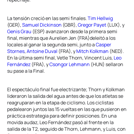
La tensión creció en las semi finales.
Tim Hellwig
(GER),
Samuel Dickinson
(GBR),
Gregor Payet
(LUX), y
Genis Grau
(ESP) avanzaron desde la primera semi
final, mientras que Aurelien Jen (FRA)deleitó a los
locales al ganar la segunda semi, junto a
Casper
Stornes
,
Antoine Duval
(FRA), y
Mitch Kolkman
(NED).
En la última semi final, Vetle Thorn, Vincent Luis,
Leo
Fernández
(FRA), y
Csongor Lehmann
(HUN) sellaron
su pase a la Final.
El espectáculo final fue electrizante; Thorn y Kolkman
lideraron la salida del agua antes de que los atletas se
reagruparan en la etapa de ciclismo. Los ciclistas
pedalearon juntos las 15 vueltas en las que pusieron en
práctica estrategia para definir posiciones. En una
movida audaz, Leo Fernández pasó al frente en la
salida de la T2, seguido de Thorn, Lehmann, y Luis, con