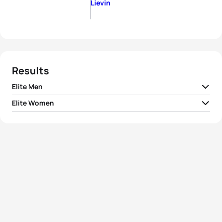
Lievin
Results
Elite Men
Elite Women
1
Vetle Bergsvik Thorn
NOR
00:09:24
1
Laura Lindemann
GER
00:10:19
2
Vincent Luis
FRA
00:09:25
2
Georgia Taylor-Brown
GBR
00:10:19
3
Casper Stornes
NOR
00:09:26
3
Gwen Jorgensen
USA
00:10:19
4
Csongor Lehmann
HUN
00:09:26
4
Leonie Periault
FRA
00:10:20
5
Tim Hellwig
GER
00:09:26