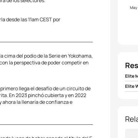
ira de los selectores.
May
rla desde las 11am CEST por
a cima del podio de la Serie en Yokohama,
 con la perspectiva de poder competir en
Res
Elite 
Elite
primero llega el desafío de un circuito de
1
Alex 
rita. En 2023 pinchó cubierta y en 2022
1
Cass
y ahora la llenaría de confianza e
2
Hayd
2
Lisa 
Rel
3
Cson
3
Beth 
4
Vetle