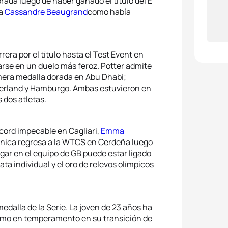
da luego de haber ganado el título del E
 a
Cassandre Beaugrand
como había
4
Emma
5
Ricar
5
Jeann
rera por el título hasta el Test Event en
arse en un duelo más feroz. Potter admite
rimera medalla dorada en Abu Dhabi;
erland y Hamburgo. Ambas estuvieron en
s dos atletas.
écord impecable en Cagliari,
Emma
tánica regresa a la WTCS en Cerdeña luego
ugar en el equipo de GB puede estar ligado
ta individual y el oro de relevos olímpicos
dalla de la Serie. La joven de 23 años ha
omo en temperamento en su transición de