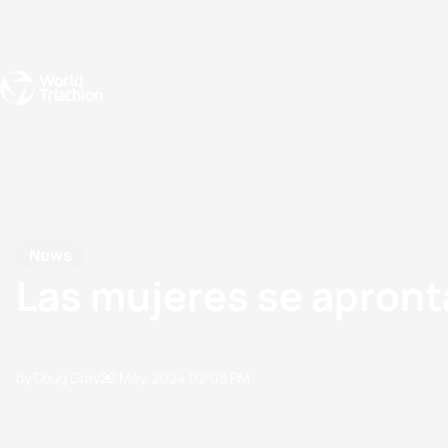
Events
Rankings
Athletes
The Sport
The best-performing triathletes of the season
World Triathlon Para Ran
Rankings sorted by Pa
News
Las mujeres se apront
by Doug Gray
22 May, 2024
02:05 PM