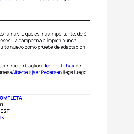
ohama y lo que es más importante, dejó
18 meses. La campeona olímpica nunca
ircuito nuevo como prueba de adaptación.
dimirse en Cagliari.
Jeanne Lehair
de
danesa
Alberte Kjaer Pedersen
llega luego
COMPLETA
ri
CEST
.tv