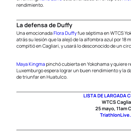
rendimiento.
La defensa de Duffy
Una emocionada
Flora Duffy
fue séptima en WTCS Yok
atrás su lesión que la alejó de la alfombra azul por 
compitió en Cagliari, y usará lo desconocido de un c
Maya Kingma
pinchó cubierta en Yokohama y quiere re
Luxemburgo espera lograr un buen rendimiento y la 
de triunfar en Huatulco.
LISTA DE LARGADA 
WTCS Caglia
25 mayo, 11am 
TriathlonLive