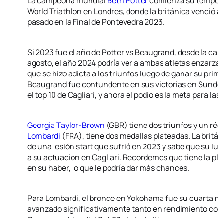
La campeona mundial
Beth Potter
comienza su tempora
World Triathlon en Londres, donde la británica venció
pasado en la Final de Pontevedra 2023.
Si 2023 fue el año de Potter vs Beaugrand, desde la car
agosto, el año 2024 podría ver a ambas atletas enzarz
que se hizo adicta a los triunfos luego de ganar su p
Beaugrand fue contundente en sus victorias en Sund
el top 10 de Cagliari, y ahora el podio es la meta para la
Georgia Taylor-Brown
(GBR) tiene dos triunfos y un r
Lombardi
(FRA), tiene dos medallas plateadas. La bri
de una lesión start que sufrió en 2023 y sabe que su l
a su actuación en Cagliari. Recordemos que tiene la pla
en su haber, lo que le podría dar más chances.
Para Lombardi, el bronce en Yokohama fue su cuarta me
avanzado significativamente tanto en rendimiento c