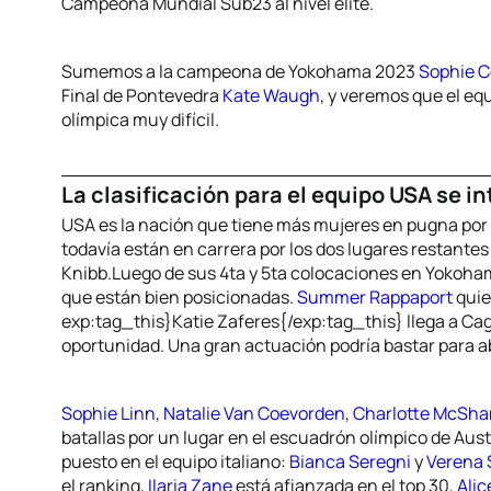
Campeona Mundial Sub23 al nivel elite.
Sumemos a la campeona de Yokohama 2023
Sophie C
Final de Pontevedra
Kate Waugh
, y veremos que el eq
olímpica muy difícil.
La clasificación para el equipo USA se in
USA es la nación que tiene más mujeres en pugna por l
todavía están en carrera por los dos lugares restante
Knibb.Luego de sus 4ta y 5ta colocaciones en Yokoha
que están bien posicionadas.
Summer Rappaport
quie
exp:tag_this}Katie Zaferes{/exp:tag_this} llega a Cagl
oportunidad. Una gran actuación podría bastar para abr
Sophie Linn
,
Natalie Van Coevorden
,
Charlotte McSh
batallas por un lugar en el escuadrón olímpico de Austr
puesto en el equipo italiano:
Bianca Seregni
y
Verena 
el ranking,
Ilaria Zane
está afianzada en el top 30,
Alic