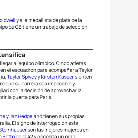
oldwell
y a la medallista de plata de la
uipo de GB tiene un trabajo de selección
tensifica
legar al equipo olímpico. Cinco atletas
s en el escuadrón para acompañar a Taylor
ma,
Taylor Spivey
y
Kirsten Kasper
sienten
re que su carrera sea impecable y
iari con la decisión de aprovechar la
ir la puerta para París.
ane
y
Jaz Hedgeland
tienen sus propias
alia. El signo de interrogación está
Steinhauser
son las mejores mujeres en
e Betto
en el 42 y necesita un gran