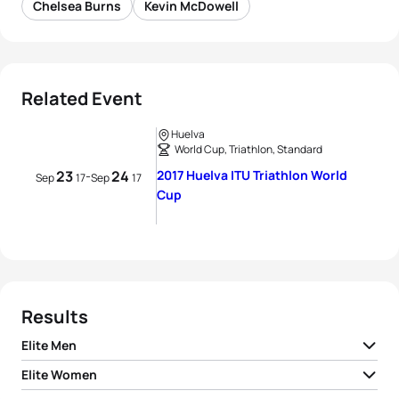
Chelsea Burns
Kevin McDowell
Related Event
Huelva
World Cup, Triathlon, Standard
23
24
2017 Huelva ITU Triathlon World
-
Sep
17
Sep
17
Cup
Results
Elite Men
Elite Women
1
Justus Nieschlag
GER
01:45:46