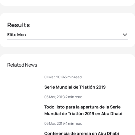
Results
Elite Men
1
Mario Mola
ESP
00:52:00
2
Alex Yee
GBR
00:52:03
Related News
01 Mar, 2019
5 min read
3
Fernando Alarza
ESP
00:52:12
Serie Mundial de Triatlón 2019
4
Léo Bergere
FRA
00:52:14
05 Mar, 2019
2 min read
Todo listo para la apertura de la Serie
5
Vincent Luis
FRA
00:52:15
Mundial de Triatlón 2019 en Abu Dhabi
06 Mar, 2019
4 min read
View full results
Conferencia de prensa en Abu Dhabi