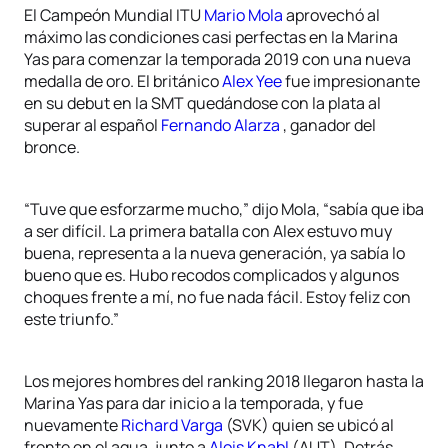
El Campeón Mundial ITU
Mario Mola
aprovechó al
máximo las condiciones casi perfectas en la Marina
Yas para comenzar la temporada 2019 con una nueva
medalla de oro. El británico
Alex Yee
fue impresionante
en su debut en la SMT quedándose con la plata al
superar al español
Fernando Alarza
, ganador del
bronce.
“Tuve que esforzarme mucho,” dijo Mola, “sabía que iba
a ser difícil. La primera batalla con Alex estuvo muy
buena, representa a la nueva generación, ya sabía lo
bueno que es. Hubo recodos complicados y algunos
choques frente a mí, no fue nada fácil. Estoy feliz con
este triunfo.”
Los mejores hombres del ranking 2018 llegaron hasta la
Marina Yas para dar inicio a la temporada, y fue
nuevamente
Richard Varga
(SVK) quien se ubicó al
frente en el agua, junto a
Alois Knabl
(AUT). Detrás,