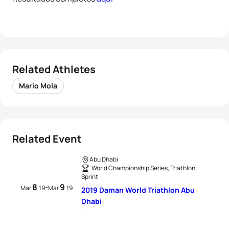
Related Athletes
Mario Mola
Related Event
Abu Dhabi
World Championship Series, Triathlon,
Sprint
8
9
-
Mar
19
Mar
19
2019 Daman World Triathlon Abu
Dhabi