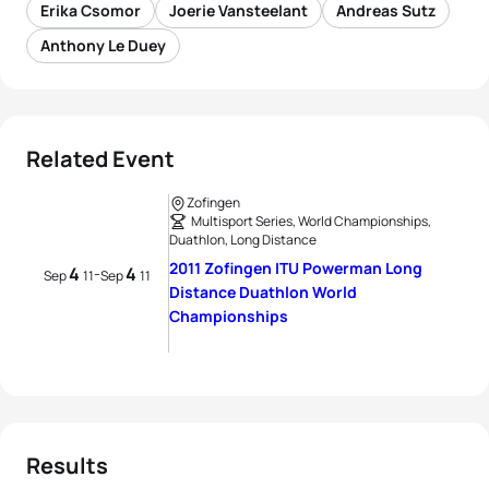
Erika Csomor
Joerie Vansteelant
Andreas Sutz
Anthony Le Duey
Related Event
Zofingen
Multisport Series, World Championships,
Duathlon, Long Distance
2011 Zofingen ITU Powerman Long
4
4
-
Sep
11
Sep
11
Distance Duathlon World
Championships
Results