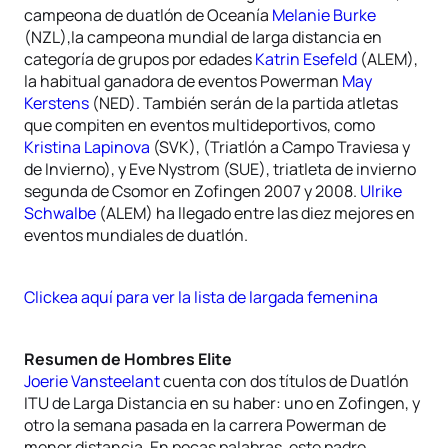
campeona de duatlón de Oceanía
Melanie Burke
(NZL),la campeona mundial de larga distancia en
categoría de grupos por edades
Katrin Esefeld
(ALEM),
la habitual ganadora de eventos Powerman
May
Kerstens
(NED). También serán de la partida atletas
que compiten en eventos multideportivos, como
Kristina Lapinova
(SVK), (Triatlón a Campo Traviesa y
de Invierno), y Eve Nystrom (SUE), triatleta de invierno
segunda de Csomor en Zofingen 2007 y 2008.
Ulrike
Schwalbe
(ALEM) ha llegado entre las diez mejores en
eventos mundiales de duatlón.
Clickea aquí para ver la lista de largada femenina
Resumen de Hombres Elite
Joerie Vansteelant
cuenta con dos títulos de Duatlón
ITU de Larga Distancia en su haber: uno en Zofingen, y
otro la semana pasada en la carrera Powerman de
menor distancia. En pocas palabras, este padre