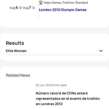
Major Games, Triathlon, Standard
4
7
-
Aug
12
Aug
12
London 2012 Olympic Games
Results
Elite Women
1
Nicola Spirig
SUI
01:59:48
2
Lisa Norden
SWE
01:59:48
Related News
05 Jun, 2012
3 min read
3
Erin Densham
AUS
01:59:50
Número record de CONs estará
4
Sarah True
USA
02:00:00
representados en el evento de triatlón
en Londres 2012