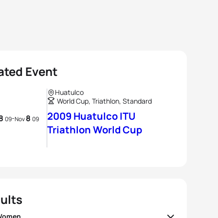
ated Event
Huatulco
World Cup, Triathlon, Standard
2009 Huatulco ITU
8
8
-
09
Nov
09
Triathlon World Cup
ults
 Women