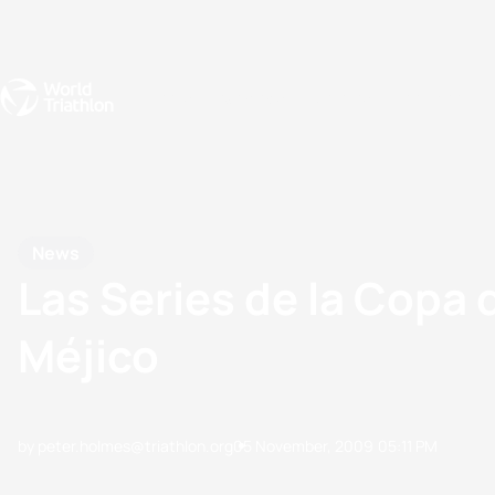
Events
Rankings
Athletes
The Sport
The best-performing triathletes of the season
World Triathlon Para Ran
Rankings sorted by Pa
News
Las Series de la Copa 
Méjico
by peter.holmes@triathlon.org
05 November, 2009
05:11 PM