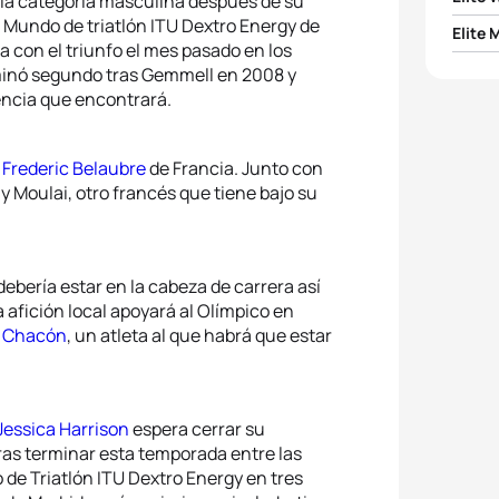
n la categoría masculina después de su
l Mundo de triatlón ITU Dextro Energy de
Elite 
1
Ai Ue
a con el triunfo el mes pasado en los
inó segundo tras Gemmell en 2008 y
1
Matt 
encia que encontrará.
2
Helle
2
Ruedi
3
Jessi
a
Frederic Belaubre
de Francia. Junto con
Moulai, otro francés que tiene bajo su
3
Jarr
4
Rebe
4
Dany
5
Yuliy
debería estar en la cabeza de carrera así
5
Ivan 
La afición local apoyará al Olímpico en
 Chacón
, un atleta al que habrá que estar
Jessica Harrison
espera cerrar su
as terminar esta temporada entre las
de Triatlón ITU Dextro Energy en tres