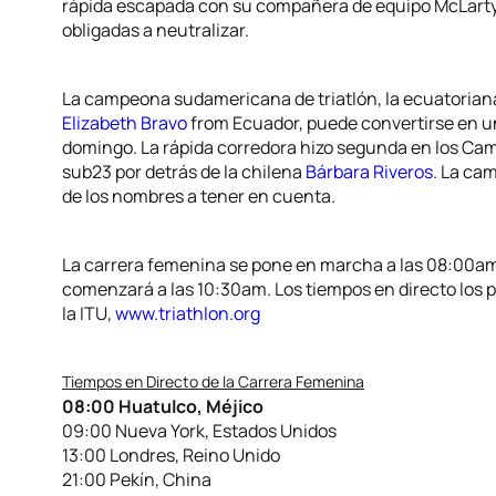
rápida escapada con su compañera de equipo McLarty, 
obligadas a neutralizar.
La campeona sudamericana de triatlón, la ecuatorian
Elizabeth Bravo
from Ecuador, puede convertirse en una
domingo. La rápida corredora hizo segunda en los C
sub23 por detrás de la chilena
Bárbara Riveros
. La ca
de los nombres a tener en cuenta.
La carrera femenina se pone en marcha a las 08:00am
comenzará a las 10:30am. Los tiempos en directo los p
la ITU,
www.triathlon.org
Tiempos en Directo de la Carrera Femenina
08:00 Huatulco, Méjico
09:00 Nueva York, Estados Unidos
13:00 Londres, Reino Unido
21:00 Pekín, China