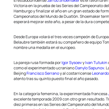
El estadounidense
Jarrod Shoemaker
es el favorita e
Victoria en la prueba de las Series del Campeonato de
Hamburgo y finalizar el año en un gran estado de form
Campeonatos del Mundo de Duatlón. Shoemaker term
esperará mejorar este año, a pesar de la dura compet
Desde Europa volará el tres veces campeón de Europ
Belaubre también estará su compañero de equipo Tony 
nombre una medalla en el europeo.
La pareja rusa formada por
Igor Sysoev
y
Ivan Tutukin
como el experimentado ucraniano
Danylo Sapunov
. 
Beijing
Francisco Serrano
y al costarricense
Leonardo
atento tras su quinto puesto final el año pasado.
En la categoría femenina, la experimentada francesa
excelente temporada 2009 con otro gran resultado. Tr
diez primeras en las Series del Campeonato del Mundo 