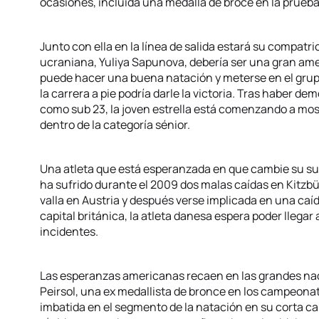
ocasiones, incluida una medalla de broce en la prueba de
Junto con ella en la línea de salida estará su compatri
ucraniana, Yuliya Sapunova, debería ser una gran am
puede hacer una buena natación y meterse en el grupo 
la carrera a pie podría darle la victoria. Tras haber de
como sub 23, la joven estrella está comenzando a mo
dentro de la categoría sénior.
Una atleta que está esperanzada en que cambie su su
ha sufrido durante el 2009 dos malas caídas en Kitzb
valla en Austria y después verse implicada en una caíd
capital británica, la atleta danesa espera poder llegar 
incidentes.
Las esperanzas americanas recaen en las grandes n
Peirsol, una ex medallista de bronce en los campeon
imbatida en el segmento de la natación en su corta car