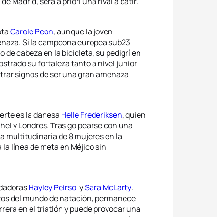
 Madrid, será a priori una rival a batir.
ota
Carole Peon
, aunque la joven
enaza. Si la campeona europea sub23
de cabeza en la bicicleta, su pedigrí en
mostrado su fortaleza tanto a nivel junior
strar signos de ser una gran amenaza
erte es la danesa
Helle Frederiksen
, quien
ühel y Londres. Tras golpearse con una
a multitudinaria de 8 mujeres en la
a la línea de meta en Méjico sin
adadoras
Hayley Peirsol
y
Sara McLarty
.
atos del mundo de natación, permanece
rera en el triatlón y puede provocar una