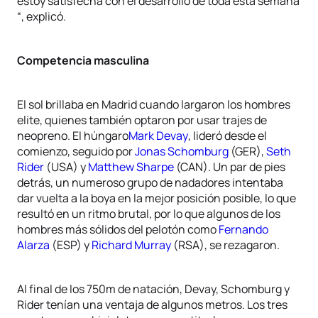
estoy satisfecha con el desarrollo de toda esta semana
“, explicó.
Competencia masculina
El sol brillaba en Madrid cuando largaron los hombres
elite, quienes también optaron por usar trajes de
neopreno. El húngaro
Mark Devay
, lideró desde el
comienzo, seguido por
Jonas Schomburg
(GER),
Seth
Rider
(USA) y
Matthew Sharpe
(CAN). Un par de pies
detrás, un numeroso grupo de nadadores intentaba
dar vuelta a la boya en la mejor posición posible, lo que
resultó en un ritmo brutal, por lo que algunos de los
hombres más sólidos del pelotón como
Fernando
Alarza
(ESP) y
Richard Murray
(RSA), se rezagaron.
Al final de los 750m de natación, Devay, Schomburg y
Rider tenían una ventaja de algunos metros. Los tres