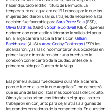
haber diputado el difícil título de Bermuda. La
temperatura del agua era de 19.1 grados por lo que las
mujeres decidieron usar sus trajes de neopreno. Esta
decisión fue favorable para
Sara Perez Sala
(ESP),
Olivia Mathias
(GBR) y
Sophie Coldwell
(GBR), quienes
nadaron con gran estilo y lideraron la salida del agua.
En la larga carrera hacia la transición,
Gillian
Backhouse
(AUS) y
Anna Godoy Contreras
(ESP) las
alcanzaron, y así las cinco montaron sus bicicletas en
primer lugar e intentaron abrir una brecha en la
conexión con el centro de la ciudad, antes de la
primera subida por Cuesta de la Vega.
Esa primera subida fue decisiva durante la carrera,
porque fue en ella en la que Angelica Olmo demostró
que es una de las ciclistas más poderosas del circuito.
Olmo y las dos británicas lideraban el grupo; las tres
trabajaron en conjunto para dejar atrás a algunas de
las grandes corredoras de la competencia. En cuestión