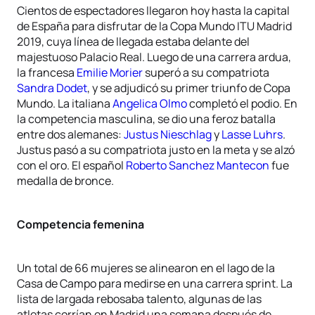
Cientos de espectadores llegaron hoy hasta la capital
de España para disfrutar de la Copa Mundo ITU Madrid
2019, cuya línea de llegada estaba delante del
majestuoso Palacio Real. Luego de una carrera ardua,
la francesa
Emilie Morier
superó a su compatriota
Sandra Dodet
, y se adjudicó su primer triunfo de Copa
Mundo. La italiana
Angelica Olmo
completó el podio. En
la competencia masculina, se dio una feroz batalla
entre dos alemanes:
Justus Nieschlag
y
Lasse Luhrs
.
Justus pasó a su compatriota justo en la meta y se alzó
con el oro. El español
Roberto Sanchez Mantecon
fue
medalla de bronce.
Competencia femenina
Un total de 66 mujeres se alinearon en el lago de la
Casa de Campo para medirse en una carrera sprint. La
lista de largada rebosaba talento, algunas de las
atletas corrían en Madrid una semana después de