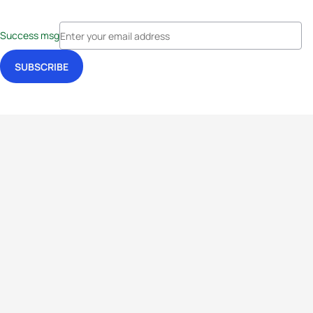
Success msg
Events
Athletes
News & Media
The Sport
More