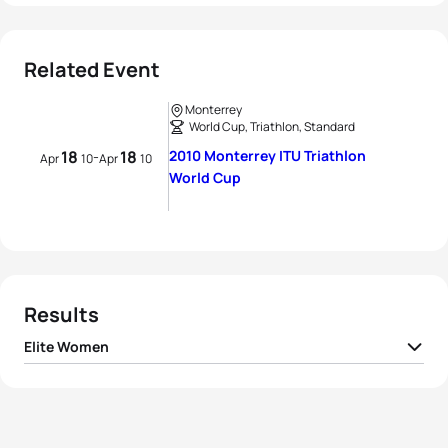
Related Event
Monterrey
World Cup, Triathlon, Standard
18
18
2010 Monterrey ITU Triathlon
-
Apr
10
Apr
10
World Cup
Results
Elite Women
1
Paula Findlay
CAN
01:56:40
2
Ai Ueda
JPN
01:57:13