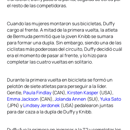
el resto de las competidoras.
Cuando las mujeres montaron sus bicicletas, Duffy
cargo al frente. A mitad de la primera vuelta, la atleta
de Bermuda permitió que la joven Knibb se sumara
para formar una dupla. Sin embargo, siendo una de las
ciclistas más poderosas del circuito, Duffy decidió cuál
era el momento de pasar al frente, y lo hizo para
completar las cuatro vueltas en solitario.
Durante la primera vuelta en bicicleta se formó un
pelotón de siete atletas para perseguir a la líder.
Gentle,
Paula Findlay
(CAN),
Kirsten Kasper
(USA),
Emma Jackson
(CAN),
Jolanda Annen
(SUI),
Yuka Sato
(JPN) y
Lindsey Jerdonek
(USA) pedalearon juntas
para dar caza a la dupla de Duffy y Knibb.
Duffy fue la primera en ingresar a la T2 y completar los