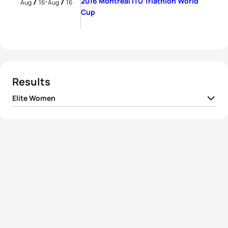
7
7
2016 Montreal ITU Triathlon World
-
Aug
16
Aug
16
Cup
Results
Elite Women
1
Flora Duffy
BER
01:03:00
2
Ashleigh Gentle
AUS
01:03:24
3
Taylor Knibb
USA
01:03:44
4
Emma Jackson
AUS
01:04:16
5
Lindsey Jerdonek
USA
01:04:24