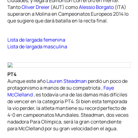
ciudades, y llega a Edmonton con el oro en mente.
Tanto
Oliver Dreier
(AUT) como
Alessio Borgato
(ITA)
superaron a Molina en Campeonatos Europeos 2014 lo
que sugiere que dará batalla en la recta final.
Lista de largada femenina
Lista de largada masculina
PT4
Aunque este año
Lauren Steadman
perdió un poco de
protagonismo a manos de su compatriota ,
Faye
McClelland
, es todavía una de las damas más difíciles
de vencer en la categoría PT4. Si bien esta temporada
la vio perder, la atleta mantiene su record perfecto de
4-0 en campeonatos Mundiales. Steadman, dos veces
nadadora Para Olímpica, será la gran contendiente
para McClelland por su gran velocidad en el agua.