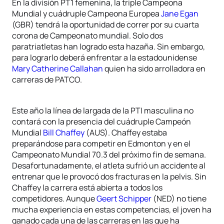
En la división PT1 femenina, la triple Campeona
Mundial y cuádruple Campeona Europea
Jane Egan
(GBR) tendrá la oportunidad de correr por su cuarta
corona de Campeonato mundial. Solo dos
paratriatletas han logrado esta hazaña. Sin embargo,
para lograrlo deberá enfrentar a la estadounidense
Mary Catherine Callahan
quien ha sido arrolladora en
carreras de PATCO.
Este año la línea de largada de la PTI masculina no
contará con la presencia del cuádruple Campeón
Mundial
Bill Chaffey
(AUS). Chaffey estaba
preparándose para competir en Edmonton y en el
Campeonato Mundial 70.3 del próximo fin de semana.
Desafortunadamente, el atleta sufrió un accidente al
entrenar que le provocó dos fracturas en la pelvis. Sin
Chaffey la carrera está abierta a todos los
competidores. Aunque
Geert Schipper
(NED) no tiene
mucha experiencia en estas competencias, el joven ha
ganado cada una de las carreras en las que ha