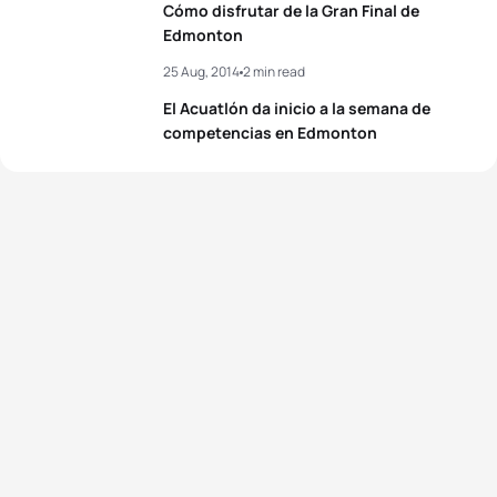
Cómo disfrutar de la Gran Final de
5
Leonie Periault
View full results
FRA
02:07:48
Edmonton
View full results
25 Aug, 2014
2 min read
View full results
El Acuatlón da inicio a la semana de
competencias en Edmonton