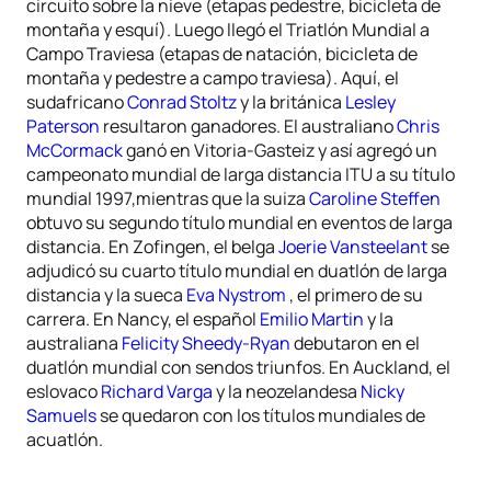
circuito sobre la nieve (etapas pedestre, bicicleta de
montaña y esquí). Luego llegó el Triatlón Mundial a
Campo Traviesa (etapas de natación, bicicleta de
montaña y pedestre a campo traviesa). Aquí, el
sudafricano
Conrad Stoltz
y la británica
Lesley
Paterson
resultaron ganadores. El australiano
Chris
McCormack
ganó en Vitoria-Gasteiz y así agregó un
campeonato mundial de larga distancia ITU a su título
mundial 1997,mientras que la suiza
Caroline Steffen
obtuvo su segundo título mundial en eventos de larga
distancia. En Zofingen, el belga
Joerie Vansteelant
se
adjudicó su cuarto título mundial en duatlón de larga
distancia y la sueca
Eva Nystrom
, el primero de su
carrera. En Nancy, el español
Emilio Martin
y la
australiana
Felicity Sheedy-Ryan
debutaron en el
duatlón mundial con sendos triunfos. En Auckland, el
eslovaco
Richard Varga
y la neozelandesa
Nicky
Samuels
se quedaron con los títulos mundiales de
acuatlón.