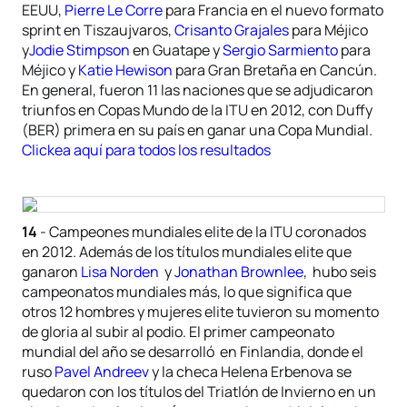
EEUU,
Pierre Le Corre
para Francia en el nuevo formato
sprint en Tiszaujvaros,
Crisanto Grajales
para Méjico
y
Jodie Stimpson
en Guatape y
Sergio Sarmiento
para
Méjico y
Katie Hewison
para Gran Bretaña en Cancún.
En general, fueron 11 las naciones que se adjudicaron
triunfos en Copas Mundo de la ITU en 2012, con Duffy
(BER) primera en su país en ganar una Copa Mundial.
Clickea aquí para todos los resultados
14
- Campeones mundiales elite de la ITU coronados
en 2012. Además de los títulos mundiales elite que
ganaron
Lisa Norden
y
Jonathan Brownlee
, hubo seis
campeonatos mundiales más, lo que significa que
otros 12 hombres y mujeres elite tuvieron su momento
de gloria al subir al podio. El primer campeonato
mundial del año se desarrolló en Finlandia, donde el
ruso
Pavel Andreev
y la checa Helena Erbenova se
quedaron con los títulos del Triatlón de Invierno en un