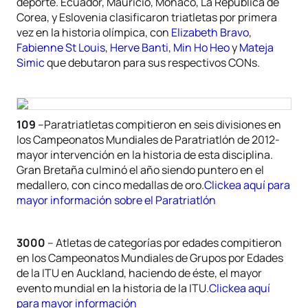
deporte. Ecuador, Mauricio, Mónaco, La República de
Corea, y Eslovenia clasificaron triatletas por primera
vez en la historia olímpica, con
Elizabeth Bravo
,
Fabienne St Louis
,
Herve Banti
,
Min Ho Heo
y
Mateja
Simic
que debutaron para sus respectivos CONs.
109
–Paratriatletas compitieron en seis divisiones en
los Campeonatos Mundiales de Paratriatlón de 2012-
mayor intervención en la historia de esta disciplina.
Gran Bretaña culminó el año siendo puntero en el
medallero, con cinco medallas de oro.
Clickea aquí para
mayor información sobre el Paratriatlón
3000
– Atletas de categorías por edades compitieron
en los Campeonatos Mundiales de Grupos por Edades
de la ITU en Auckland, haciendo de éste, el mayor
evento mundial en la historia de la ITU.
Clickea aquí
para mayor información