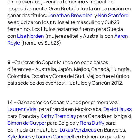
en los eventos juveniles femenino y masculino
respectivamente. Gran Bretaña fue la única nación en
ganar dos títulos:
Jonathan Brownlee
y
Non Stanford
se adjudicaron los títulos elite masculino y Sub23
femenino. Los títulos restantes fueron para Suecia
con
Lisa Norden
(mujeres elite) y Australia con
Aaron
Royle
(hombres Sub23).
9
–Carreras de Copas Mundo en ocho países
diferentes - Australia, Japón, Méjico, Canadá, Hungría,
Colombia, España y Corea del Sud. Méjico fue el único
país sede de dos eventos: Huatulco y Cancún 2012.
14
– Ganadores de Copas Mundo por primera vez:
Laurent Vidal
para Francia en Mooloolaba,
David Hauss
para Francia y
Kathy Tremblay
para Canadá en Ishigaki,
Simon de Cuyper
para Bélgica y
Flora Duffy
para
Bermuda en Huatulco,
Lukas Verzbicas
en Banyoles,
Kyle Jones
y
Lauren Campbell
en Edmonton para los