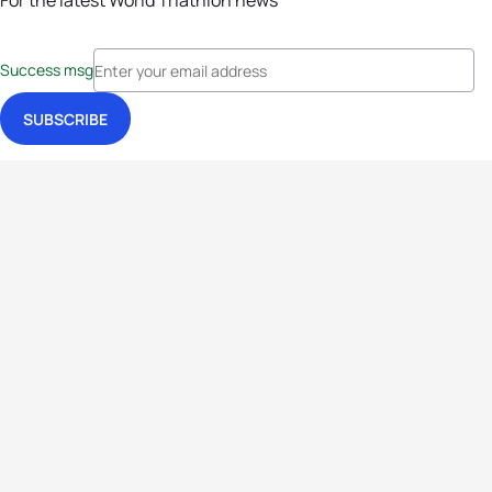
For the latest World Triathlon news
Success msg
Events
Athletes
News & Media
The Sport
More