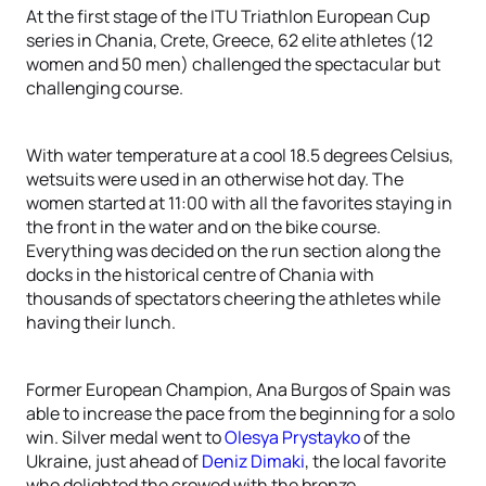
At the first stage of the ITU Triathlon European Cup
series in Chania, Crete, Greece, 62 elite athletes (12
women and 50 men) challenged the spectacular but
challenging course.
With water temperature at a cool 18.5 degrees Celsius,
wetsuits were used in an otherwise hot day. The
women started at 11:00 with all the favorites staying in
the front in the water and on the bike course.
Everything was decided on the run section along the
docks in the historical centre of Chania with
thousands of spectators cheering the athletes while
having their lunch.
Former European Champion, Ana Burgos of Spain was
able to increase the pace from the beginning for a solo
win. Silver medal went to
Olesya Prystayko
of the
Ukraine, just ahead of
Deniz Dimaki
, the local favorite
who delighted the crowed with the bronze.