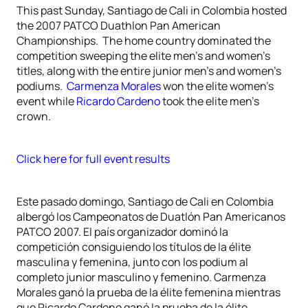
This past Sunday, Santiago de Cali in Colombia hosted
the 2007 PATCO Duathlon Pan American
Championships. The home country dominated the
competition sweeping the elite men’s and women’s
titles, along with the entire junior men’s and women’s
podiums.
Carmenza Morales
won the elite women’s
event while
Ricardo Cardeno
took the elite men’s
crown.
Click here for full event results
Este pasado domingo, Santiago de Cali en Colombia
albergó los Campeonatos de Duatlón Pan Americanos
PATCO 2007. El país organizador dominó la
competición consiguiendo los títulos de la élite
masculina y femenina, junto con los podium al
completo junior masculino y femenino. Carmenza
Morales ganó la prueba de la élite femenina mientras
que Ricardo Cardeno ganó la prueba de la élite