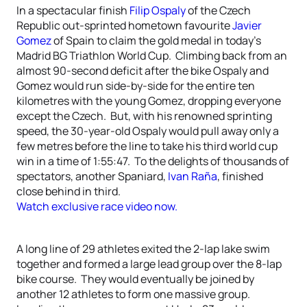
In a spectacular finish
Filip Ospaly
of the Czech
Republic out-sprinted hometown favourite
Javier
Gomez
of Spain to claim the gold medal in today’s
Madrid BG Triathlon World Cup. Climbing back from an
almost 90-second deficit after the bike Ospaly and
Gomez would run side-by-side for the entire ten
kilometres with the young Gomez, dropping everyone
except the Czech. But, with his renowned sprinting
speed, the 30-year-old Ospaly would pull away only a
few metres before the line to take his third world cup
win in a time of 1:55:47. To the delights of thousands of
spectators, another Spaniard,
Ivan Raña
, finished
close behind in third.
Watch exclusive race video now.
A long line of 29 athletes exited the 2-lap lake swim
together and formed a large lead group over the 8-lap
bike course. They would eventually be joined by
another 12 athletes to form one massive group.