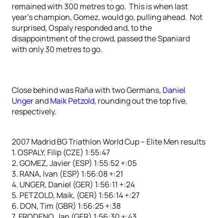
remained with 300 metres to go. This is when last
year’s champion, Gomez, would go, pulling ahead. Not
surprised, Ospaly responded and, to the
disappointment of the crowd, passed the Spaniard
with only 30 metres to go.
Close behind was Raña with two Germans,
Daniel
Unger
and
Maik Petzold
, rounding out the top five,
respectively.
2007 Madrid BG Triathlon World Cup – Elite Men results
1. OSPALY, Filip (CZE) 1:55:47
2. GOMEZ, Javier (ESP) 1:55:52 +:05
3. RANA, Ivan (ESP) 1:56:08 +:21
4. UNGER, Daniel (GER) 1:56:11 +:24
5. PETZOLD, Maik, (GER) 1:56:14 +:27
6. DON, Tim (GBR) 1:56:25 +:38
7. FRODENO, Jan (GER) 1:56:30 +:43