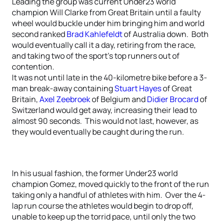
Leading the group was current Under23 world
champion Will Clarke from Great Britain until a faulty
wheel would buckle under him bringing him and world
second ranked
Brad Kahlefeldt
of Australia down. Both
would eventually call it a day, retiring from the race,
and taking two of the sport’s top runners out of
contention.
It was not until late in the 40-kilometre bike before a 3-
man break-away containing
Stuart Hayes
of Great
Britain,
Axel Zeebroek
of Belgium and
Didier Brocard
of
Switzerland would get away, increasing their lead to
almost 90 seconds. This would not last, however, as
they would eventually be caught during the run.
In his usual fashion, the former Under23 world
champion Gomez, moved quickly to the front of the run
taking only a handful of athletes with him. Over the 4-
lap run course the athletes would begin to drop off,
unable to keep up the torrid pace, until only the two