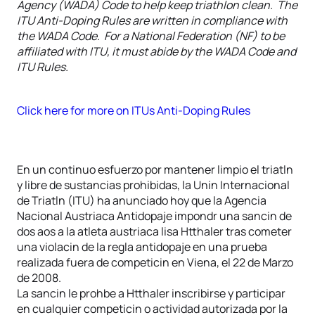
Agency (WADA) Code to help keep triathlon clean. The
ITU Anti-Doping Rules are written in compliance with
the WADA Code. For a National Federation (NF) to be
affiliated with ITU, it must abide by the WADA Code and
ITU Rules.
Click here for more on ITUs Anti-Doping Rules
En un continuo esfuerzo por mantener limpio el triatln
y libre de sustancias prohibidas, la Unin Internacional
de Triatln (ITU) ha anunciado hoy que la Agencia
Nacional Austriaca Antidopaje impondr una sancin de
dos aos a la atleta austriaca lisa Htthaler tras cometer
una violacin de la regla antidopaje en una prueba
realizada fuera de competicin en Viena, el 22 de Marzo
de 2008.
La sancin le prohbe a Htthaler inscribirse y participar
en cualquier competicin o actividad autorizada por la