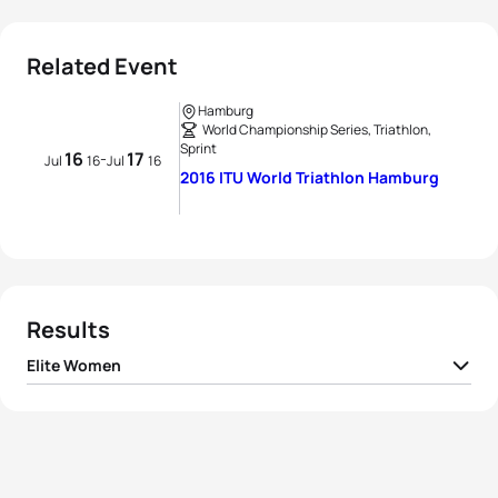
Related Event
Hamburg
World Championship Series, Triathlon,
Sprint
16
17
-
Jul
16
Jul
16
2016 ITU World Triathlon Hamburg
Results
Elite Women
1
Katie Zaferes
USA
00:57:03
2
Rachel Klamer
NED
00:57:14