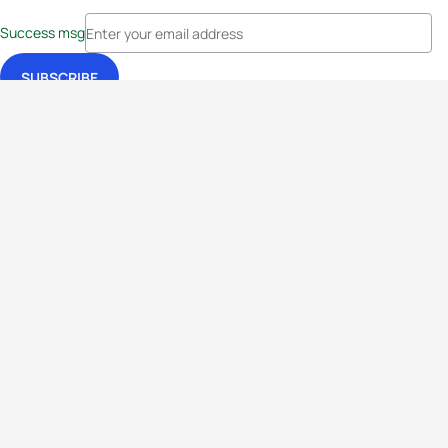
Success msg
Events
Athletes
News & Media
The Sport
More
Rankings