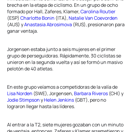
brecha en la etapa de ciclismo. En un grupo de ocho
formado por Hall, Zaferes, Klamer,
Carolina Routier
(ESP)
Charlotte Bonin
(ITA),
Natalie Van Coevorden
(AUS) y
Anastasia Abrosimova
(RUS), presionaron para
ganar ventaja.
Jorgensen estaba junto a seis mujeres en el primer
grupo de perseguidoras. Rápidamente, 30 ciclistas se
unieron en la segunda vuelta y así se formó un masivo
pelotón de 40 atletas.
En este grupo veíamos a competidoras de la valía de
Lisa Norden
(SWE), Jorgensen,
Barbara Riveros
(CHI) y
Jodie Stimpson
y
Helen Jenkins
(GBT), pero no
lograron llegar hasta las líderes.
Al entrar a la T2, siete mujeres gozaban con un minuto
de ventaja, entonces, Zaferes y Klamer arremetieron y