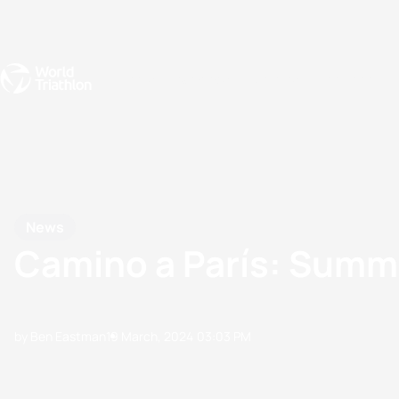
Events
Rankings
Athletes
The Sport
The best-performing triathletes of the season
World Triathlon Para Ran
Rankings sorted by Pa
News
Camino a París: Summ
by Ben Eastman
19 March, 2024
03:03 PM