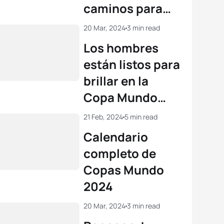
caminos para
llegar a la línea
20 Mar, 2024
3 min read
de largada
Los hombres
están listos para
brillar en la
Copa Mundo
Hong Kong 2024
21 Feb, 2024
5 min read
Calendario
completo de
Copas Mundo
2024
20 Mar, 2024
3 min read