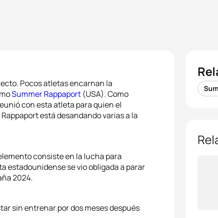
Rel
recto. Pocos atletas encarnan la
Sum
como
Summer Rappaport
(USA). Como
reunió con esta atleta para quien el
, Rappaport está desandando varias a la
Rel
 elemento consiste en la lucha para
eta estadounidense se vio obligada a parar
aña 2024.
star sin entrenar por dos meses después