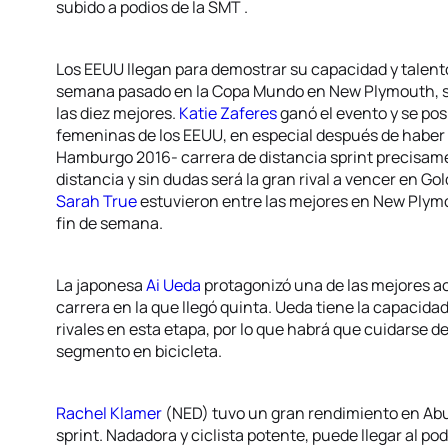
subido a podios de la SMT .
Los EEUU llegan para demostrar su capacidad y talento 
semana pasado en la Copa Mundo en New Plymouth, se
las diez mejores.
Katie Zaferes
ganó el evento y se pos
femeninas de los EEUU, en especial después de haber 
Hamburgo 2016- carrera de distancia sprint precisame
distancia y sin dudas será la gran rival a vencer en 
Sarah True
estuvieron entre las mejores en New Plymo
fin de semana.
La japonesa
Ai Ueda
protagonizó una de las mejores a
carrera en la que llegó quinta. Ueda tiene la capacid
rivales en esta etapa, por lo que habrá que cuidarse de e
segmento en bicicleta.
Rachel Klamer
(NED) tuvo un gran rendimiento en Abu
sprint. Nadadora y ciclista potente, puede llegar al po