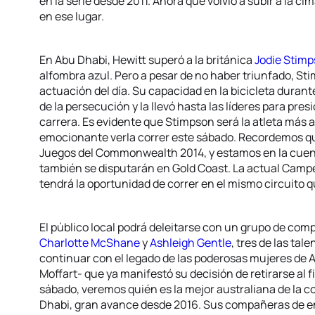
en la serie desde 2011. Ahora que volvió a subir a la ci
en ese lugar.
En Abu Dhabi, Hewitt superó a la británica
Jodie Stim
alfombra azul. Pero a pesar de no haber triunfado, St
actuación del día. Su capacidad en la bicicleta durante
de la persecución y la llevó hasta las líderes para pres
carrera. Es evidente que Stimpson será la atleta más
emocionante verla correr este sábado. Recordemos 
Juegos del Commonwealth 2014, y estamos en la cuenta
también se disputarán en Gold Coast. La actual Cam
tendrá la oportunidad de correr en el mismo circuito 
El público local podrá deleitarse con un grupo de co
Charlotte McShane
y
Ashleigh Gentle
, tres de las tal
continuar con el legado de las poderosas mujeres de A
Moffart- que ya manifestó su decisión de retirarse al 
sábado, veremos quién es la mejor australiana de la
Dhabi, gran avance desde 2016. Sus compañeras de 