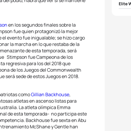
ma del podio, habrá que ver si se mantiene
Elite
1
Andr
pson
en los segundos finales sobre la
impson fue quien protagonizó la mejor
2
Ashle
 el evento fue inigualable; se hizo cargo
ionar la marcha en lo que restaba de la
3
Juri I
 amenazante de esta temporada, será
que Stimpson fue Campeona de los
4
Katie
 regresiva para los del 2018 que
peona de los Juegos del Commonwealth
5
Rene
que será sede de estos Juegos en 2018.
mpatriotas como
Gillian Backhouse
,
entosas atletas en ascenso listas para
ustralia. La atleta olímpica Emma
final de esta temporada- no participa este
 competencia. Backhouse fue sexta en Abu
entrenamiento McShane y Gentle han