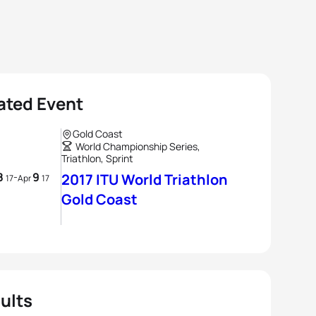
ated Event
Gold Coast
World Championship Series,
Triathlon, Sprint
8
9
-
2017 ITU World Triathlon
17
Apr
17
Gold Coast
ults