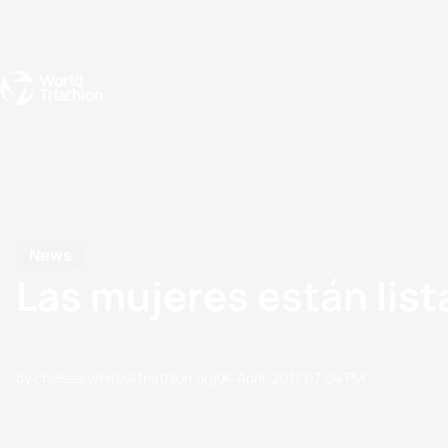
Events
Rankings
Athletes
The Sport
The best-performing triathletes of the season
World Triathlon Para Ran
Rankings sorted by Pa
News
Las mujeres están list
by chelsea.white@triathlon.org
04 April, 2017
07:04 PM