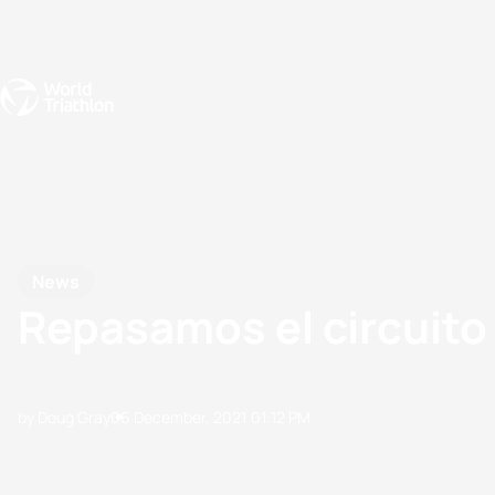
Events
Rankings
Athletes
The Sport
The best-performing triathletes of the season
World Triathlon Para Ran
Rankings sorted by Pa
News
Repasamos el circuit
by Doug Gray
06 December, 2021
01:12 PM