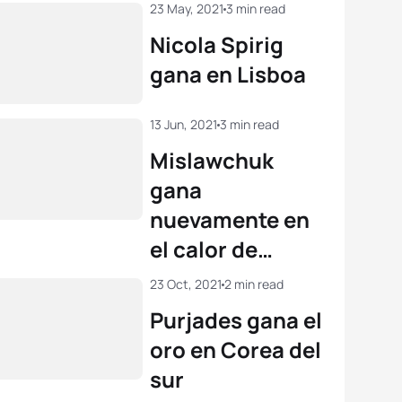
23 May, 2021
3 min read
Nicola Spirig
gana en Lisboa
13 Jun, 2021
3 min read
Mislawchuk
gana
nuevamente en
el calor de
Huatulco
23 Oct, 2021
2 min read
Purjades gana el
oro en Corea del
sur