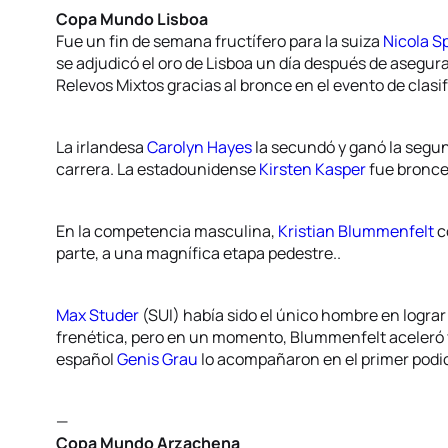
Copa Mundo Lisboa
Fue un fin de semana fructífero para la suiza
Nicola Sp
se adjudicó el oro de Lisboa un día después de asegura
Relevos Mixtos gracias al bronce en el evento de clasi
La irlandesa
Carolyn Hayes
la secundó y ganó la segu
carrera. La estadounidense
Kirsten Kasper
fue bronce 
En la competencia masculina,
Kristian Blummenfelt
c
parte, a una magnífica etapa pedestre..
Max Studer
(SUI) había sido el único hombre en logra
frenética, pero en un momento, Blummenfelt aceleró y 
español
Genis Grau
lo acompañaron en el primer podi
—
Copa Mundo Arzachena