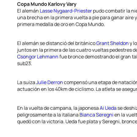
Copa Mundo Karlovy Vary
El alemán
Lasse Nygaard-Priester
pudo combatir la nie
una brecha en la primera vuelta a pie para ganar aire y 
primera medalla de oro en Copa Mundo.
El alemán se distanció del británico
Grant Sheldon
y l
juntos en la primera de las cuatro vueltas pedestres d
Csongor Lehmann
fue bronce demostrando el gran tal
sub23.
La suiza
Julie Derron
compensó una etapa de natació
actuación en los 40km de ciclismo. La atleta se aseguró
En la vuelta de campana, la japonesa
Ai Ueda
se deshiz
peligrosamente a la italiana
Bianca Seregni
en la vuel
quedó con la victoria. Ueda fue plata y Seregni, bron