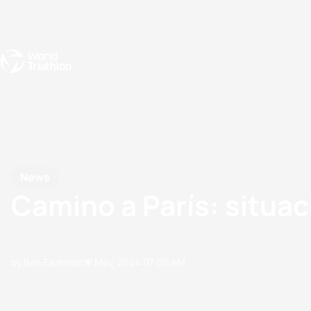
Events
Rankings
Athletes
The Sport
The best-performing triathletes of the season
World Triathlon Para Ran
Rankings sorted by Pa
News
Camino a París: situa
by Ben Eastman
10 May, 2024
07:05 AM