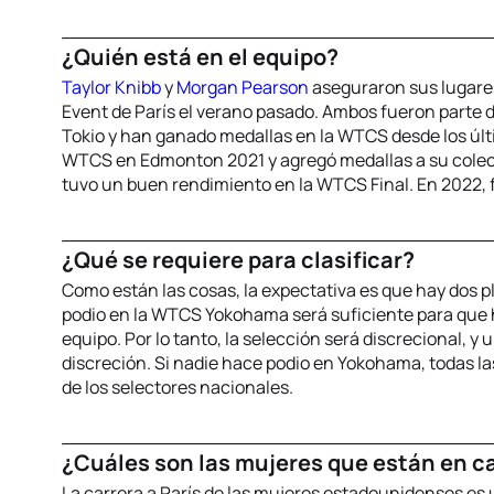
¿Quién está en el equipo?
Taylor Knibb
y
Morgan Pearson
aseguraron sus lugares
Event de París el verano pasado. Ambos fueron parte d
Tokio y han ganado medallas en la WTCS desde los últi
WTCS en Edmonton 2021 y agregó medallas a su colec
tuvo un buen rendimiento en la WTCS Final. En 2022, 
¿Qué se requiere para clasificar?
Como están las cosas, la expectativa es que hay dos
podio en la WTCS Yokohama será suficiente para que h
equipo. Por lo tanto, la selección será discrecional, y
discreción. Si nadie hace podio en Yokohama, todas la
de los selectores nacionales.
¿Cuáles son las mujeres que están en c
La carrera a París de las mujeres estadounidenses es