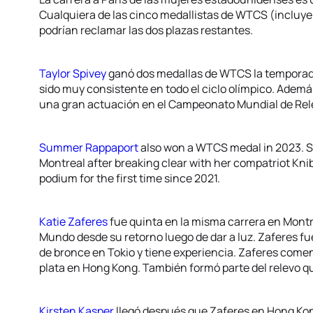
Cualquiera de las cinco medallistas de WTCS (inclu
podrían reclamar las dos plazas restantes.
Taylor Spivey
ganó dos medallas de WTCS la temporada 
sido muy consistente en todo el ciclo olímpico. Además
una gran actuación en el Campeonato Mundial de Re
Summer Rappaport
also won a WTCS medal in 2023. S
Montreal after breaking clear with her compatriot Kn
podium for the first time since 2021.
Katie Zaferes
fue quinta en la misma carrera en Montr
Mundo desde su retorno luego de dar a luz. Zaferes f
de bronce en Tokio y tiene experiencia. Zaferes com
plata en Hong Kong. También formó parte del relevo qu
Kirsten Kasper
llegó después que Zaferes en Hong Kon