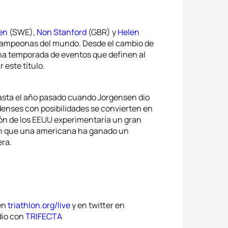
en
(SWE),
Non Stanford
(GBR) y
Helen
 campeonas del mundo. Desde el cambio de
na temporada de eventos que definen al
este título.
hasta el año pasado cuando Jorgensen dio
enses con posibilidades se convierten en
tlón de los EEUU experimentaría un gran
en que una americana ha ganado un
ra.
 en
triathlon.org/live
y en twitter en
dio con
TRIFECTA