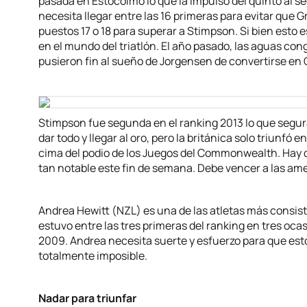
pasada en Estocolmo lo que la impulsó del quinto al 
necesita llegar entre las 16 primeras para evitar que Gr
puestos 17 o 18 para superar a Stimpson. Si bien esto
en el mundo del triatlón. El año pasado, las aguas con
pusieron fin al sueño de Jorgensen de convertirse e
Stimpson fue segunda en el ranking 2013 lo que seg
dar todo y llegar al oro, pero la británica solo triunfó 
cima del podio de los Juegos del Commonwealth. Hay q
tan notable este fin de semana. Debe vencer a las ame
Andrea Hewitt (NZL) es una de las atletas más consist
estuvo entre las tres primeras del ranking en tres oca
2009. Andrea necesita suerte y esfuerzo para que est
totalmente imposible.
Nadar para triunfar