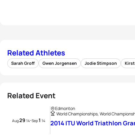
Related Athletes
Sarah Groff
Gwen Jorgensen
Jodie Stimpson
Kirs
Related Event
Edmonton
World Championships, World Championship
29
1
-
Aug
14
Sep
14
2014 ITU World Triathlon Gr