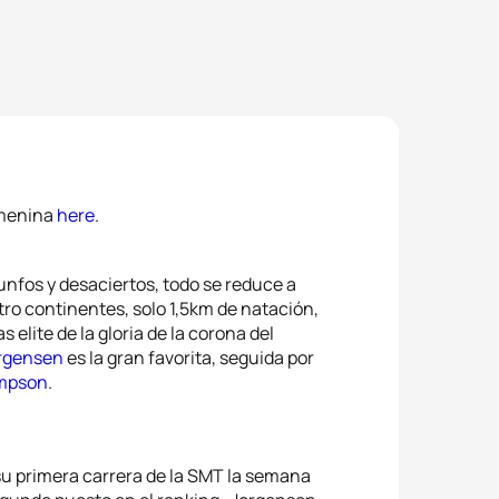
emenina
here
.
nfos y desaciertos, todo se reduce a
ro continentes, solo 1,5km de natación,
elite de la gloria de la corona del
rgensen
es la gran favorita, seguida por
impson
.
su primera carrera de la SMT la semana