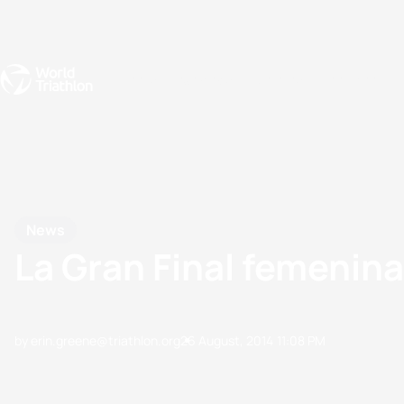
Events
Rankings
Athletes
The Sport
The best-performing triathletes of the season
World Triathlon Para Ran
Rankings sorted by Pa
News
La Gran Final femenin
by erin.greene@triathlon.org
26 August, 2014
11:08 PM