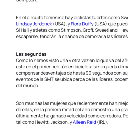
En el circuito femenino hay ciclistas fuertes como Sw
Lindsay Jerdonek
(USA), y
Flora Duffy
(USA) que puede
Si Hall y atletas como Stimpson, Groff, Sweetland, Hew
escaparse, tendrán la chance de demorar a las líderes 
Las segundas
Como lo hemos visto una y otra vez en lo que va del a
esté en el primer pelotón en bicicleta si no queda de
compensar desventajas de hasta 90 segundos con suma
eventos de la SMT se ubica cerca de las líderes, podem
del mundo.
Son muchas las mujeres que recientemente han mejor
de ellas; en la primera mitad del año demostró una gr
últimamente ha ganado velocidad como corredora. Por
tal como Hewitt, Jackson, y
Aileen Reid
(IRL).