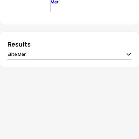
Mar
Results
Elite Men
1
Manoel Messias
BRA
00:49:38
2
João Nuno Batista
POR
00:49:39
David Cantero Del
3
ESP
00:49:43
Campo
4
Tom Richard
FRA
00:49:49
5
Reese Vannerson
USA
00:49:52