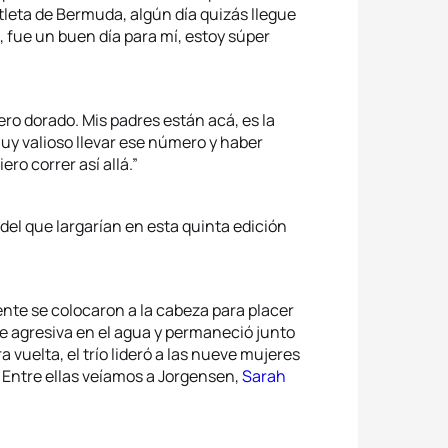
tleta de Bermuda, algún día quizás llegue
 fue un buen día para mí, estoy súper
ro dorado. Mis padres están acá, es la
muy valioso llevar ese número y haber
ero correr así allá.”
del que largarían en esta quinta edición
nte se colocaron a la cabeza para placer
ue agresiva en el agua y permaneció junto
a vuelta, el trío lideró a las nueve mujeres
. Entre ellas veíamos a Jorgensen,
Sarah