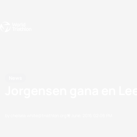
Events
Rankings
Athletes
The Sport
The best-performing triathletes of the season
World Triathlon Para Ran
Rankings sorted by Pa
News
Jorgensen gana en Le
by chelsea.white@triathlon.org
12 June, 2016
02:06 PM