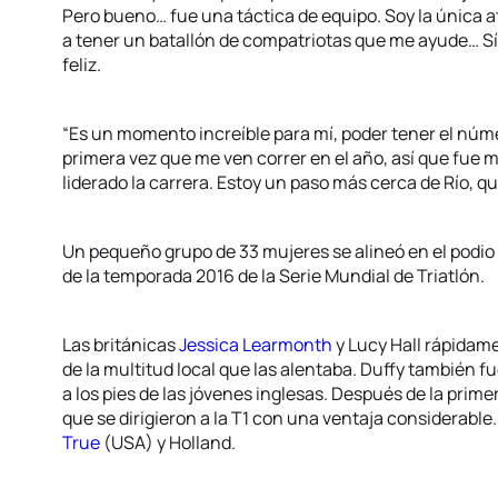
Pero bueno… fue una táctica de equipo. Soy la única a
a tener un batallón de compatriotas que me ayude… Sí,
feliz.
“Es un momento increíble para mí, poder tener el núme
primera vez que me ven correr en el año, así que fue 
liderado la carrera. Estoy un paso más cerca de Río, qui
Un pequeño grupo de 33 mujeres se alineó en el podio 
de la temporada 2016 de la Serie Mundial de Triatlón.
Las británicas
Jessica Learmonth
y Lucy Hall rápidame
de la multitud local que las alentaba. Duffy también f
a los pies de las jóvenes inglesas. Después de la primer
que se dirigieron a la T1 con una ventaja considerable
True
(USA) y Holland.