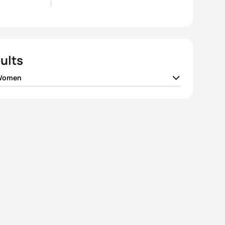
ults
 Women
 Jorgensen
USA
02:00:33
 Duffy
BER
02:01:24
 Holland
GBR
02:01:57
e Stimpson
GBR
02:02:04
ra Riveros
CHI
02:02:15