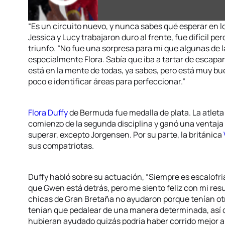
“Es un circuito nuevo, y nunca sabes qué esperar en lo
Jessica y Lucy trabajaron duro al frente, fue difícil pe
triunfo. “No fue una sorpresa para mí que algunas de la
especialmente Flora. Sabía que iba a tartar de escapars
está en la mente de todas, ya sabes, pero está muy bu
poco e identificar áreas para perfeccionar.”
Flora Duffy
de Bermuda fue medalla de plata. La atleta
comienzo de la segunda disciplina y ganó una ventaj
superar, excepto Jorgensen. Por su parte, la británica
sus compatriotas.
Duffy habló sobre su actuación, “Siempre es escalofr
que Gwen está detrás, pero me siento feliz con mi resu
chicas de Gran Bretaña no ayudaron porque tenían otr
tenían que pedalear de una manera determinada, así qu
hubieran ayudado quizás podría haber corrido mejor a 