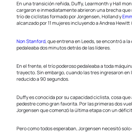
En una transición reñida, Duffy, Learmonth y Hall mont
cargaron e inmediatamente abrieron una brecha que m
trío de ciclistas formado por Jorgensen, Holland y
Emm
alcanzado por 11 mujeres incluyendo a Andrea Hewitt
Non Stanford
, que entrena en Leeds, se encontró a l
pedaleaba dos minutos detrás de las líderes.
En el frente, el trío poderoso pedaleaba a toda máquina 
trayecto. Sin embargo, cuando las tres ingresaron en l
reducido a 90 segundos.
Duffy es conocida por su capacidad ciclista, cosa que
pedestre como gran favorita. Por las primeras dos vue
Jorgensen que comenzó la última etapa con un déficit 
Pero como todos esperaban, Jorgensen necesitó solo c