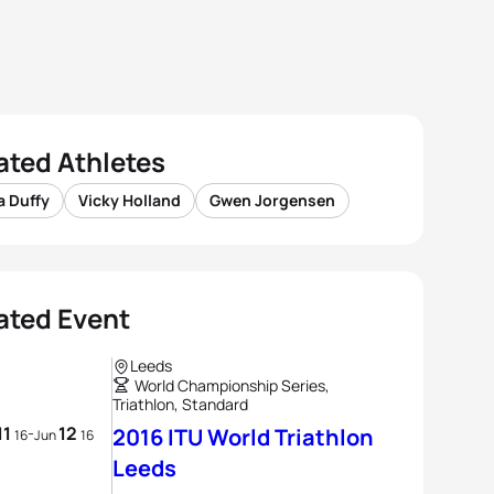
ated Athletes
a Duffy
Vicky Holland
Gwen Jorgensen
ated Event
Leeds
World Championship Series,
Triathlon, Standard
11
12
-
2016 ITU World Triathlon
16
Jun
16
Leeds