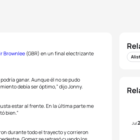
Rel
air Brownlee
(GBR) en un final electrizante
Alis
le podría ganar. Aunque él no se pudo
imiento debía ser óptimo,” dijo Jonny.
Rel
 gusta estar al frente. En la última parte me
tó bien.”
Jul
n durante todo el trayecto y corrieron
 pedestre. Gomez se retrasó cuando los