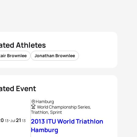
ated Athletes
tair Brownlee
Jonathan Brownlee
ated Event
Hamburg
World Championship Series,
Triathlon, Sprint
20
21
-
2013 ITU World Triathlon
13
Jul
13
Hamburg