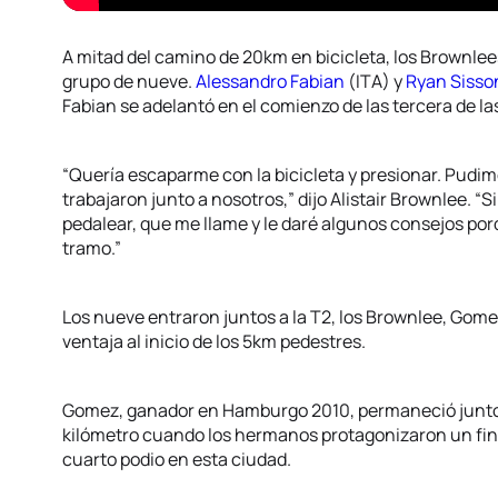
A mitad del camino de 20km en bicicleta, los Brownle
grupo de nueve.
Alessandro Fabian
(ITA) y
Ryan Sisso
Fabian se adelantó en el comienzo de las tercera de la
“Quería escaparme con la bicicleta y presionar. Pudim
trabajaron junto a nosotros,” dijo Alistair Brownlee. “S
pedalear, que me llame y le daré algunos consejos po
tramo.”
Los nueve entraron juntos a la T2, los Brownlee, Go
ventaja al inicio de los 5km pedestres.
Gomez, ganador en Hamburgo 2010, permaneció junto a 
kilómetro cuando los hermanos protagonizaron un fin
cuarto podio en esta ciudad.