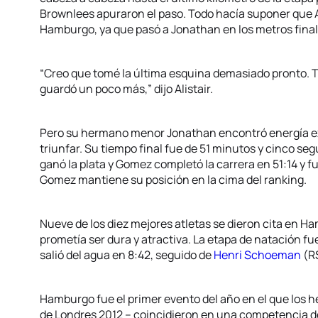
Brownlees apuraron el paso. Todo hacía suponer que Al
Hamburgo, ya que pasó a Jonathan en los metros final
“Creo que tomé la última esquina demasiado pronto. T
guardó un poco más,” dijo Alistair.
Pero su hermano menor Jonathan encontró energía extra
triunfar. Su tiempo final fue de 51 minutos y cinco seg
ganó la plata y Gomez completó la carrera en 51:14 y 
Gomez mantiene su posición en la cima del ranking.
Nueve de los diez mejores atletas se dieron cita en H
prometía ser dura y atractiva. La etapa de natación 
salió del agua en 8:42, seguido de
Henri Schoeman
(RS
Hamburgo fue el primer evento del año en el que los
de Londres 2012 – coincidieron en una competencia de