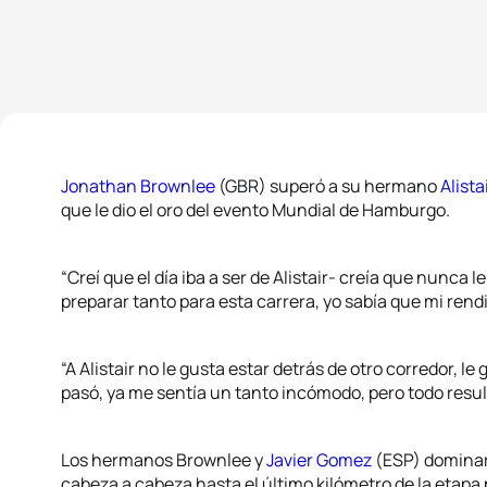
Jonathan Brownlee
(GBR) superó a su hermano
Alist
que le dio el oro del evento Mundial de Hamburgo.
“Creí que el día iba a ser de Alistair- creía que nunca 
preparar tanto para esta carrera, yo sabía que mi rend
“A Alistair no le gusta estar detrás de otro corredor, le
pasó, ya me sentía un tanto incómodo, pero todo resul
Los hermanos Brownlee y
Javier Gomez
(ESP) dominaro
cabeza a cabeza hasta el último kilómetro de la etapa