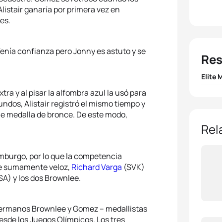
istair ganaría por primera vez en
es.
enía confianza pero Jonny es astuto y se
Res
Elite 
 y al pisar la alfombra azul la usó para
1
Jonat
undos, Alistair registró el mismo tiempo y
fue medalla de bronce. De este modo,
2
Alist
Rel
3
Javi
amburgo, por lo que la competencia
fue sumamente veloz,
Richard Varga
(SVK)
4
Rich
A) y los dos Brownlee.
5
Mari
 hermanos Brownlee y Gomez – medallistas
sde los Juegos Olímpicos. Los tres