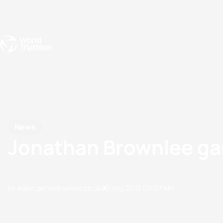
Events
Rankings
Athletes
The Sport
The best-performing triathletes of the season
World Triathlon Para Ran
Rankings sorted by Pa
News
Jonathan Brownlee ga
by adam.petrie@yahoo.co.uk
20 July, 2013
09:07 AM