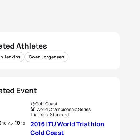
ated Athletes
en Jenkins
Gwen Jorgensen
ated Event
Gold Coast
World Championship Series,
Triathlon, Standard
9
10
-
2016 ITU World Triathlon
16
Apr
16
Gold Coast