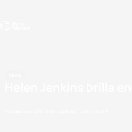
Events
Rankings
Athletes
The Sport
The best-performing triathletes of the season
World Triathlon Para Ran
Rankings sorted by Pa
News
Helen Jenkins brilla e
by chelsea.white@triathlon.org
09 April, 2016
01:04 AM