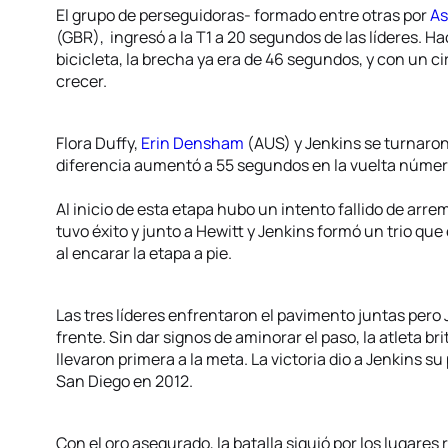
El grupo de perseguidoras- formado entre otras por
As
(GBR), ingresó a la T1 a 20 segundos de las líderes. Hac
bicicleta, la brecha ya era de 46 segundos, y con un c
crecer.
Flora Duffy,
Erin Densham
(AUS) y Jenkins se turnaron
diferencia aumentó a 55 segundos en la vuelta númer
Al inicio de esta etapa hubo un intento fallido de arrem
tuvo éxito y junto a Hewitt y Jenkins formó un trio qu
al encarar la etapa a pie.
Las tres líderes enfrentaron el pavimento juntas pero 
frente. Sin dar signos de aminorar el paso, la atleta 
llevaron primera a la meta. La victoria dio a Jenkins s
San Diego en 2012.
Con el oro asegurado, la batalla siguió por los lugares