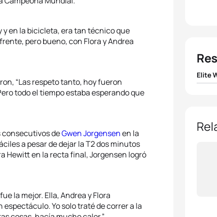
da Campeona Mundial.
 y en la bicicleta, era tan técnico que
frente, pero bueno, con Flora y Andrea
Res
Elite
ron, “Las respeto tanto, hoy fueron
. Pero todo el tiempo estaba esperando que
1
Helen
2
Gwen
Rel
os consecutivos de
Gwen Jorgensen
en la
áciles a pesar de dejar la T2 dos minutos
3
Andr
a Hewitt en la recta final, Jorgensen logró
4
Flora
5
Rach
e la mejor. Ella, Andrea y Flora
espectáculo. Yo solo traté de correr a la
tas cosas, hacía mucho calor.”