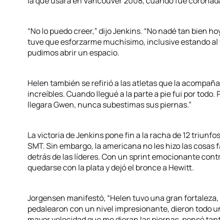
la que usara en Vancouver 2008, cuando fue corona
“No lo puedo creer,” dijo Jenkins. “No nadé tan bien hoy
tuve que esforzarme muchísimo, inclusive estando al 
pudimos abrir un espacio.
Helen también se refirió a las atletas que la acompaña
increíbles. Cuando llegué a la parte a pie fui por todo
llegara Gwen, nunca subestimas sus piernas.”
La victoria de Jenkins pone fin a la racha de 12 triunf
SMT. Sin embargo, la americana no les hizo las cosas f
detrás de las líderes. Con un sprint emocionante contr
quedarse con la plata y dejó el bronce a Hewitt.
Jorgensen manifestó, “Helen tuvo una gran fortaleza, fu
pedalearon con un nivel impresionante, dieron todo un 
mayor velocidad que me dieran las piernas, pensé tan