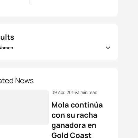
ults
 Women
 Jenkins
GBR
01:56:03
 Jorgensen
USA
01:56:44
ated News
ea Hansen
NZL
01:56:45
09 Apr, 2016
3 min read
Mola continúa
 Duffy
BER
01:56:58
con su racha
ganadora en
el Klamer
NED
01:58:06
Gold Coast