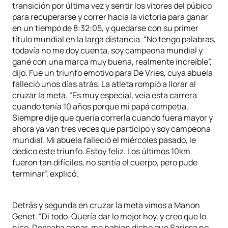
transición por última vez y sentir los vítores del púbico
para recuperarse y correr hacia la victoria para ganar
en un tiempo de 8:32:05, y quedarse con su primer
título mundial en la larga distancia. “No tengo palabras,
todavía no me doy cuenta, soy campeona mundial y
gané con una marca muy buena, realmente increíble”,
dijo. Fue un triunfo emotivo para De Vries, cuya abuela
falleció unos días atrás. La atleta rompió a llorar al
cruzar la meta. “Es muy especial, veía esta carrera
cuando tenía 10 años porque mi papá competía.
Siempre dije que quería correrla cuando fuera mayor y
ahora ya van tres veces que participo y soy campeona
mundial. Mi abuela falleció el miércoles pasado, le
dedico este triunfo. Estoy feliz. Los últimos 10km
fueron tan difíciles, no sentía el cuerpo, pero pude
terminar”, explicó.
Detrás y segunda en cruzar la meta vimos a Manon
Genet. “Di todo. Quería dar lo mejor hoy, y creo que lo
hice. Deseaba ganar, me habían dicho que Sarissa no