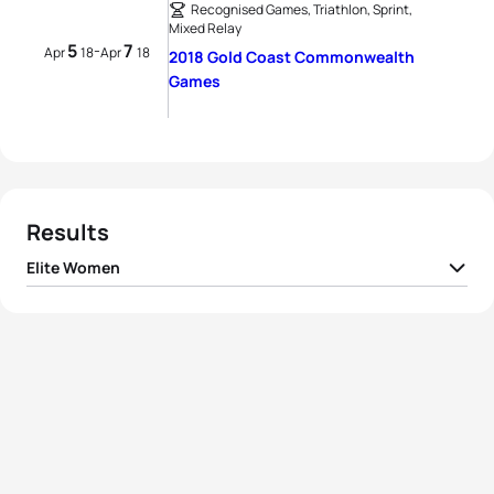
Recognised Games, Triathlon, Sprint,
Mixed Relay
5
7
-
Apr
18
Apr
18
2018 Gold Coast Commonwealth
Games
Results
Elite Women
1
Flora Duffy
BER
00:56:50
2
Jessica Learmonth
ENG
00:57:33
3
Joanna Brown
CAN
00:57:38
4
Vicky Holland
ENG
00:57:42