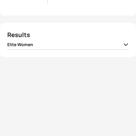
Results
Elite Women
1
Nicola Spirig
SUI
00:58:47
2
Lisa Perterer
AUT
00:58:54
3
Yuliya Yelistratova
UKR
00:58:57
4
Paula Findlay
CAN
00:59:04
5
Alexandra Razarenova
RUS
00:59:06